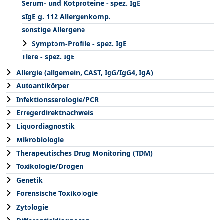
Serum- und Kotproteine - spez. IgE
sIgE g. 112 Allergenkomp.
sonstige Allergene
Symptom-Profile - spez. IgE
Tiere - spez. IgE
Allergie (allgemein, CAST, IgG/IgG4, IgA)
Autoantikörper
Infektionsserologie/PCR
Erregerdirektnachweis
Liquordiagnostik
Mikrobiologie
Therapeutisches Drug Monitoring (TDM)
Toxikologie/Drogen
Genetik
Forensische Toxikologie
Zytologie