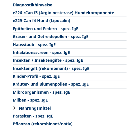
Diagnostikhinweise
e226-rCan f5 (Argininesterase) Hundekomponente
e229-Can f4 Hund (Lipocalin)
Epithelien und Federn - spez. IgE
Gräser- und Getreidepollen - spez. IgE
Hausstaub - spez. IgE
Inhalationsscreen - spez. IgE
Insekten / Insektengifte - spez. IgE
Insektengift (rekombinant) - spez. IgE
Kinder-Profil - spez. IgE
Kräuter- und Blumenpollen - spez. IgE
Mikroorganismen - spez. IgE
Milben - spez. IgE
Nahrungsmittel
Parasiten - spez. IgE
Pflanzen (rekombinant/nativ)