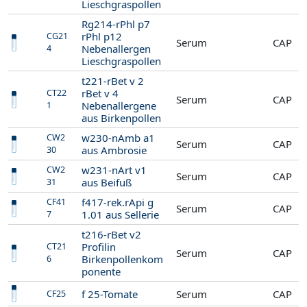
Lieschgraspollen
Rg214-rPhl p7
rPhl p12
CG21
Serum
CAP
Nebenallergen
4
Lieschgraspollen
t221-rBet v 2
rBet v 4
CT22
Serum
CAP
Nebenallergene
1
aus Birkenpollen
w230-nAmb a1
CW2
Serum
CAP
aus Ambrosie
30
w231-nArt v1
CW2
Serum
CAP
aus Beifuß
31
f417-rek.rApi g
CF41
Serum
CAP
1.01 aus Sellerie
7
t216-rBet v2
Profilin
CT21
Serum
CAP
Birkenpollenkom
6
ponente
f 25-Tomate
Serum
CAP
CF25