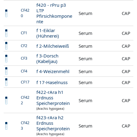
f420 - rPru p3
LTP
CF42
Serum
CAP
Pfirsichkompone
0
nte
f 1-Eiklar
Serum
CAP
CF1
(Hühnerei)
f 2-Milcheiweiß
Serum
CAP
CF2
f 3-Dorsch
Serum
CAP
CF3
(Kabeljau)
f 4-Weizenmehl
Serum
CAP
CF4
f 17-Haselnuss
Serum
CAP
CF17
f422-rAra h1
Erdnuss
CF42
Serum
CAP
Speicherprotein
2
(Arachis hypogaea)
f423-rAra h2
Erdnuss
CF42
Serum
CAP
Speicherprotein
3
(Arachis hypogaea)