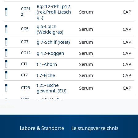
Rg212-rPhl p12
CG21
(rek.Profi.Liesch
Serum
CAP
2
gr.)
g 5-Lolch
Serum
CAP
CG5
(Weidelgras)
g 7-Schilf (Reet)
Serum
CAP
CG7
g 12-Roggen
Serum
CAP
CG12
t 1-Ahorn
Serum
CAP
CT1
t 7-Eiche
Serum
CAP
CT7
t 25-Esche
Serum
CAP
CT25
gewöhnl. (EU)
w 10-Weißer
CW1
Serum
CAP
Gänsefuß
0
2026-08-06
Labore & Standorte
Leistungsverzeichnis