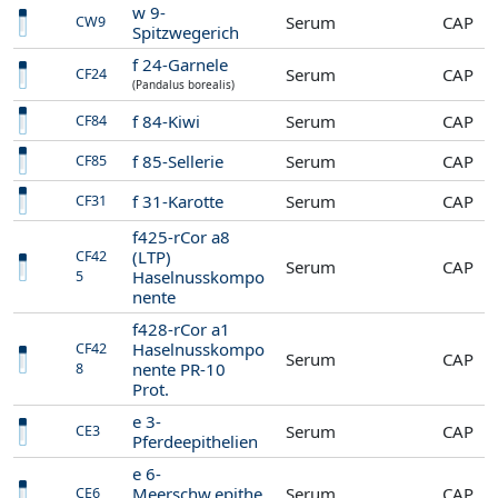
w 9-
Serum
CAP
CW9
Spitzwegerich
f 24-Garnele
Serum
CAP
CF24
(Pandalus borealis)
f 84-Kiwi
Serum
CAP
CF84
f 85-Sellerie
Serum
CAP
CF85
f 31-Karotte
Serum
CAP
CF31
f425-rCor a8
(LTP)
CF42
Serum
CAP
Haselnusskompo
5
nente
f428-rCor a1
Haselnusskompo
CF42
Serum
CAP
nente PR-10
8
Prot.
e 3-
Serum
CAP
CE3
Pferdeepithelien
e 6-
Meerschw.epithe
Serum
CAP
CE6