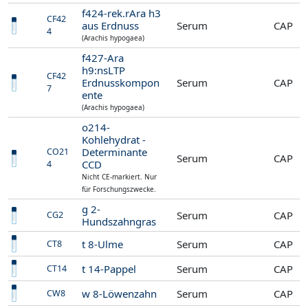
f424-rek.rAra h3
CF42
aus Erdnuss
Serum
CAP
4
(Arachis hypogaea)
f427-Ara
h9:nsLTP
CF42
Erdnusskompon
Serum
CAP
7
ente
(Arachis hypogaea)
o214-
Kohlehydrat -
Determinante
CO21
Serum
CAP
CCD
4
Nicht CE-markiert. Nur
für Forschungszwecke.
g 2-
Serum
CAP
CG2
Hundszahngras
t 8-Ulme
Serum
CAP
CT8
t 14-Pappel
Serum
CAP
CT14
w 8-Löwenzahn
Serum
CAP
CW8