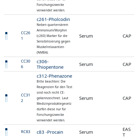
Forschungszwecke
verwendet werden.
c261-Pholcodin
Neben quarternärem
Ammonium/Morphin
CC26
Serum
CAP
(c260) Marker für die
1
Sensibilisierung gegen
Muskelrelaxantien
(NMBA).
c306-
CC30
Serum
CAP
Thiopentone
6
c312-Phenazone
Bitte beachten: Die
Reagenzien für den Test
sind noch nicht CE-
CC31
Serum
CAP
gekennzeichnet. Laut
2
Medizinproduktegesetz
dürfen diese nur für
Forschungszwecke
verwendet werden.
EAS
c83 -Procain
Serum
RC83
T