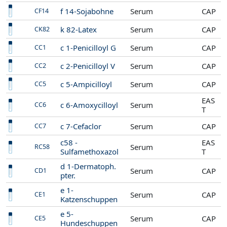
f 14-Sojabohne
Serum
CAP
CF14
k 82-Latex
Serum
CAP
CK82
c 1-Penicilloyl G
Serum
CAP
CC1
c 2-Penicilloyl V
Serum
CAP
CC2
c 5-Ampicilloyl
Serum
CAP
CC5
EAS
c 6-Amoxycilloyl
Serum
CC6
T
c 7-Cefaclor
Serum
CAP
CC7
c58 -
EAS
Serum
RC58
Sulfamethoxazol
T
d 1-Dermatoph.
Serum
CAP
CD1
pter.
e 1-
Serum
CAP
CE1
Katzenschuppen
e 5-
Serum
CAP
CE5
Hundeschuppen