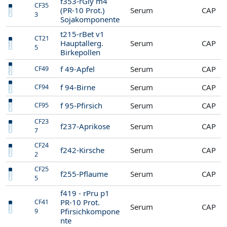
f353-rGly m4
CF35
(PR-10 Prot.)
Serum
CAP
3
Sojakomponente
t215-rBet v1
CT21
Hauptallerg.
Serum
CAP
5
Birkepollen
f 49-Apfel
Serum
CAP
CF49
f 94-Birne
Serum
CAP
CF94
f 95-Pfirsich
Serum
CAP
CF95
CF23
f237-Aprikose
Serum
CAP
7
CF24
f242-Kirsche
Serum
CAP
2
CF25
f255-Pflaume
Serum
CAP
5
f419 - rPru p1
PR-10 Prot.
CF41
Serum
CAP
Pfirsichkompone
9
nte