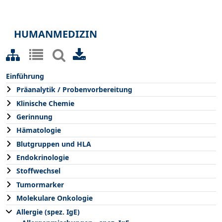
HUMANMEDIZIN
Einführung
Präanalytik / Probenvorbereitung
Klinische Chemie
Gerinnung
Hämatologie
Blutgruppen und HLA
Endokrinologie
Stoffwechsel
Tumormarker
Molekulare Onkologie
Allergie (spez. IgE)