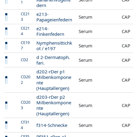
1
dern
e213-
CE21
Serum
CAP
Papageienfedern
3
e214-
CE21
Serum
CAP
Finkenfedern
4
Nymphensittichk
CE19
Serum
CAP
ot / e197
7
d 2-Dermatoph.
Serum
CAP
CD2
fari.
d202-rDer p1
Milbenkompone
CD20
Serum
CAP
nte
2
(Hauptallergen)
d203-rDer p2
Milbenkompone
CD20
Serum
CAP
nte
3
(Hauptallergen)
CF31
f314-Schnecke
Serum
CAP
4
Rf351-rPen a1
CF35