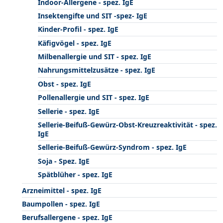
Indoor-Allergene - spez. IgE
Insektengifte und SIT -spez- IgE
Kinder-Profil - spez. IgE
Käfigvögel - spez. IgE
Milbenallergie und SIT - spez. IgE
Nahrungsmittelzusätze - spez. IgE
Obst - spez. IgE
Pollenallergie und SIT - spez. IgE
Sellerie - spez. IgE
Sellerie-Beifuß-Gewürz-Obst-Kreuzreaktivität - spez.
IgE
Sellerie-Beifuß-Gewürz-Syndrom - spez. IgE
Soja - Spez. IgE
Spätblüher - spez. IgE
Arzneimittel - spez. IgE
Baumpollen - spez. IgE
Berufsallergene - spez. IgE