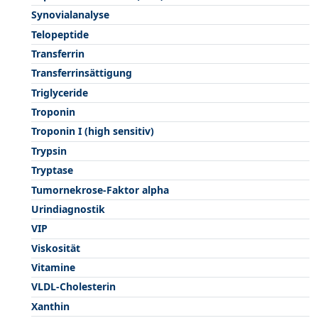
Synovialanalyse
Telopeptide
Transferrin
Transferrinsättigung
Triglyceride
Troponin
Troponin I (high sensitiv)
Trypsin
Tryptase
Tumornekrose-Faktor alpha
Urindiagnostik
VIP
Viskosität
Vitamine
VLDL-Cholesterin
Xanthin