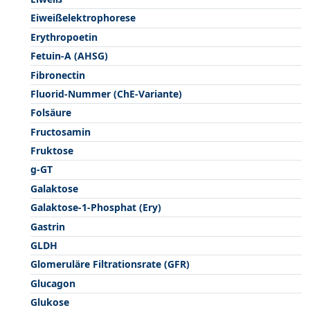
Eiweißelektrophorese
Erythropoetin
Fetuin-A (AHSG)
Fibronectin
Fluorid-Nummer (ChE-Variante)
Folsäure
Fructosamin
Fruktose
g-GT
Galaktose
Galaktose-1-Phosphat (Ery)
Gastrin
GLDH
Glomeruläre Filtrationsrate (GFR)
Glucagon
Glukose