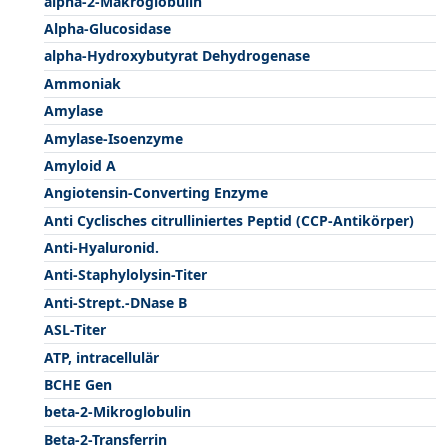
alpha-2-Makroglobulin
Alpha-Glucosidase
alpha-Hydroxybutyrat Dehydrogenase
Ammoniak
Amylase
Amylase-Isoenzyme
Amyloid A
Angiotensin-Converting Enzyme
Anti Cyclisches citrulliniertes Peptid (CCP-Antikörper)
Anti-Hyaluronid.
Anti-Staphylolysin-Titer
Anti-Strept.-DNase B
ASL-Titer
ATP, intracellulär
BCHE Gen
beta-2-Mikroglobulin
Beta-2-Transferrin