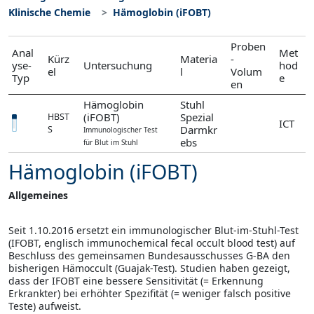
Klinische Chemie
Hämoglobin (iFOBT)
Proben
Anal
Met
Kürz
Materia
-
yse-
Untersuchung
hod
el
l
Volum
Typ
e
en
Hämoglobin
Stuhl
(iFOBT)
Spezial
HBST
ICT
Darmkr
S
Immunologischer Test
ebs
für Blut im Stuhl
Hämoglobin (iFOBT)
Allgemeines
Seit 1.10.2016 ersetzt ein immunologischer Blut-im-Stuhl-Test
(IFOBT, englisch immunochemical fecal occult blood test) auf
Beschluss des gemeinsamen Bundesausschusses G-BA den
bisherigen Hämoccult (Guajak-Test). Studien haben gezeigt,
dass der IFOBT eine bessere Sensitivität (= Erkennung
Erkrankter) bei erhöhter Spezifität (= weniger falsch positive
Teste) aufweist.