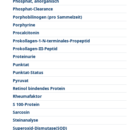
Phosphat, anorganisch
Phosphat-Clearance
Porphobilinogen (pro Sammelzeit)
Porphyrine
Procalcitonin
Prokollagen-1-N-terminales-Propeptid
Prokollagen-III-Peptid
Proteinurie
Punktat
Punktat-Status
Pyruvat
Retinol bindendes Protein
Rheumafaktor
S 100-Protein
Sarcosin
Steinanalyse
Superoxid-Dismutase(SOD)