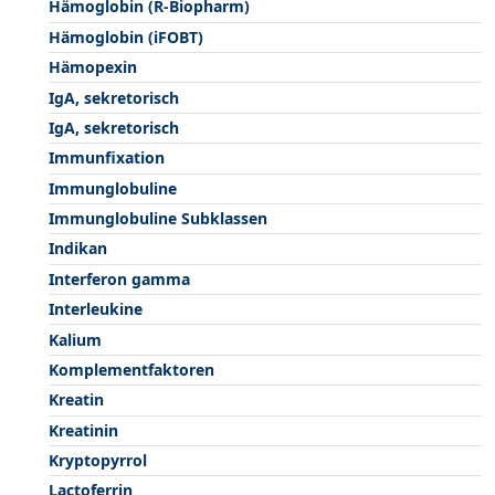
Hämoglobin (R-Biopharm)
Hämoglobin (iFOBT)
Hämopexin
IgA, sekretorisch
IgA, sekretorisch
Immunfixation
Immunglobuline
Immunglobuline Subklassen
Indikan
Interferon gamma
Interleukine
Kalium
Komplementfaktoren
Kreatin
Kreatinin
Kryptopyrrol
Lactoferrin