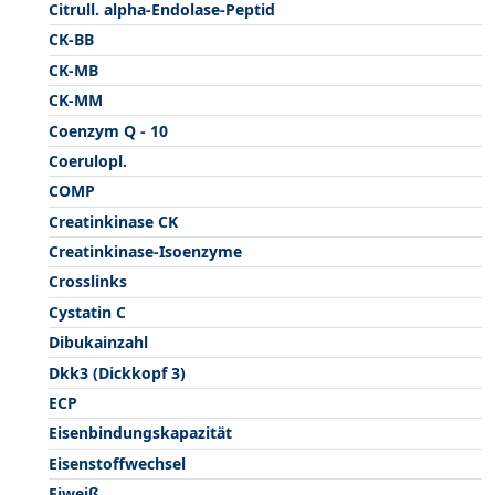
Citrull. alpha-Endolase-Peptid
CK-BB
CK-MB
CK-MM
Coenzym Q - 10
Coerulopl.
COMP
Creatinkinase CK
Creatinkinase-Isoenzyme
Crosslinks
Cystatin C
Dibukainzahl
Dkk3 (Dickkopf 3)
ECP
Eisenbindungskapazität
Eisenstoffwechsel
Eiweiß