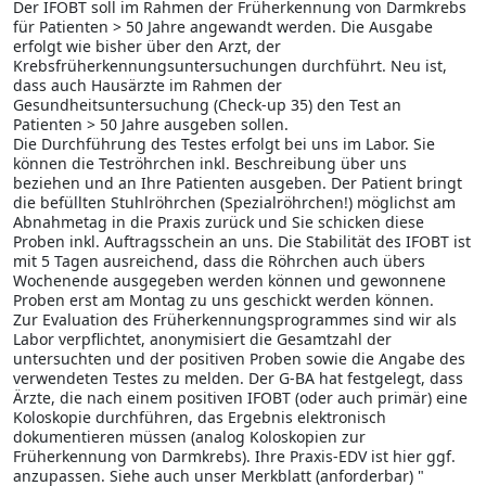
Der IFOBT soll im Rahmen der Früherkennung von Darmkrebs
für Patienten > 50 Jahre angewandt werden. Die Ausgabe
erfolgt wie bisher über den Arzt, der
Krebsfrüherkennungsuntersuchungen durchführt. Neu ist,
dass auch Hausärzte im Rahmen der
Gesundheitsuntersuchung (Check-up 35) den Test an
Patienten > 50 Jahre ausgeben sollen.
Die Durchführung des Testes erfolgt bei uns im Labor. Sie
können die Teströhrchen inkl. Beschreibung über uns
beziehen und an Ihre Patienten ausgeben. Der Patient bringt
die befüllten Stuhlröhrchen (Spezialröhrchen!) möglichst am
Abnahmetag in die Praxis zurück und Sie schicken diese
Proben inkl. Auftragsschein an uns. Die Stabilität des IFOBT ist
mit 5 Tagen ausreichend, dass die Röhrchen auch übers
Wochenende ausgegeben werden können und gewonnene
Proben erst am Montag zu uns geschickt werden können.
Zur Evaluation des Früherkennungsprogrammes sind wir als
Labor verpflichtet, anonymisiert die Gesamtzahl der
untersuchten und der positiven Proben sowie die Angabe des
verwendeten Testes zu melden. Der G-BA hat festgelegt, dass
Ärzte, die nach einem positiven IFOBT (oder auch primär) eine
Koloskopie durchführen, das Ergebnis elektronisch
dokumentieren müssen (analog Koloskopien zur
Früherkennung von Darmkrebs). Ihre Praxis-EDV ist hier ggf.
anzupassen. Siehe auch unser Merkblatt (anforderbar) "