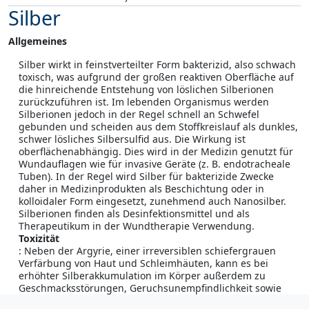
Silber
Allgemeines
Silber wirkt in feinstverteilter Form bakterizid, also schwach
toxisch, was aufgrund der großen reaktiven Oberfläche auf
die hinreichende Entstehung von löslichen Silberionen
zurückzuführen ist. Im lebenden Organismus werden
Silberionen jedoch in der Regel schnell an Schwefel
gebunden und scheiden aus dem Stoffkreislauf als dunkles,
schwer lösliches Silbersulfid aus. Die Wirkung ist
oberflächenabhängig. Dies wird in der Medizin genutzt für
Wundauflagen wie für invasive Geräte (z. B. endotracheale
Tuben). In der Regel wird Silber für bakterizide Zwecke
daher in Medizinprodukten als Beschichtung oder in
kolloidaler Form eingesetzt, zunehmend auch Nanosilber.
Silberionen finden als Desinfektionsmittel und als
Therapeutikum in der Wundtherapie Verwendung.
Toxizität
: Neben der Argyrie, einer irreversiblen schiefergrauen
Verfärbung von Haut und Schleimhäuten, kann es bei
erhöhter Silberakkumulation im Körper außerdem zu
Geschmacksstörungen, Geruchsunempfindlichkeit sowie
zerebralen Krampfanfällen kommen.