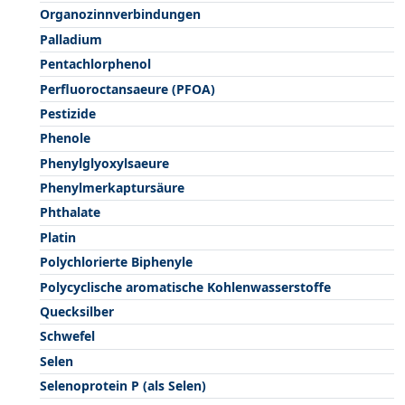
Organozinnverbindungen
Palladium
Pentachlorphenol
Perfluoroctansaeure (PFOA)
Pestizide
Phenole
Phenylglyoxylsaeure
Phenylmerkaptursäure
Phthalate
Platin
Polychlorierte Biphenyle
Polycyclische aromatische Kohlenwasserstoffe
Quecksilber
Schwefel
Selen
Selenoprotein P (als Selen)