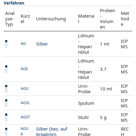
Verfahren
Proben
Anal
Met
Kürz
Materia
-
yse-
Untersuchung
hod
el
l
Volum
Typ
e
en
Lithium
-
ICP
Silber
1 ml
AG
Hepari
MS
nblut
Lithium
-
ICP
3.7
AGE
Hepari
MS
nblut
Urin-
ICP
10 ml
AGU
Probe
MS
ICP
Sputum
AGSL
MS
ICP
Stuhl
5 g
AGST
MS
Silber (bez. auf
Urin-
REC
AGU
Kreatinin)
Probe
H
K