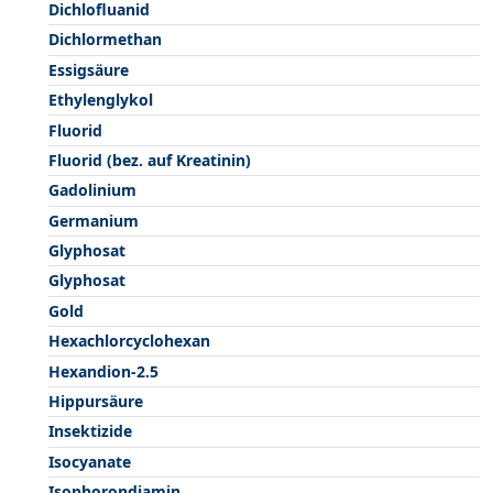
Dichlofluanid
Dichlormethan
Essigsäure
Ethylenglykol
Fluorid
Fluorid (bez. auf Kreatinin)
Gadolinium
Germanium
Glyphosat
Glyphosat
Gold
Hexachlorcyclohexan
Hexandion-2.5
Hippursäure
Insektizide
Isocyanate
Isophorondiamin