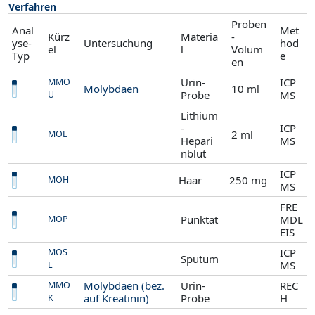
Verfahren
Proben
Anal
Met
Kürz
Materia
-
yse-
Untersuchung
hod
el
l
Volum
Typ
e
en
Urin-
ICP
MMO
Molybdaen
10 ml
Probe
MS
U
Lithium
-
ICP
2 ml
MOE
Hepari
MS
nblut
ICP
Haar
250 mg
MOH
MS
FRE
Punktat
MDL
MOP
EIS
ICP
MOS
Sputum
MS
L
Molybdaen (bez.
Urin-
REC
MMO
auf Kreatinin)
Probe
H
K