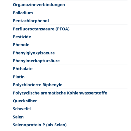
Organozinnverbindungen
Palladium
Pentachlorphenol
Perfluoroctansaeure (PFOA)
Pestizide
Phenole
Phenylglyoxylsaeure
Phenylmerkaptursäure
Phthalate
Platin
Polychlorierte Biphenyle
Polycyclische aromatische Kohlenwasserstoffe
Quecksilber
Schwefel
Selen
Selenoprotein P (als Selen)