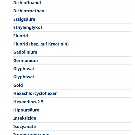
Dichlofluanid
Dichlormethan
Essigsäure
Ethylenglykol
Fluorid
Fluorid (bez. auf Kreatinin)
Gadolinium
Germanium
Glyphosat
Glyphosat
Gold
Hexachlorcyclohexan
Hexandion-2.5
Hippursäure
Insektizide
Isocyanate
Isophorondiamin