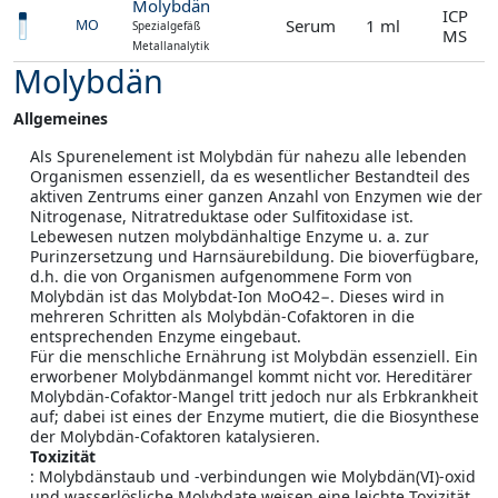
Molybdän
ICP
Serum
1 ml
MO
Spezialgefäß
MS
Metallanalytik
Molybdän
Allgemeines
Als Spurenelement ist Molybdän für nahezu alle lebenden
Organismen essenziell, da es wesentlicher Bestandteil des
aktiven Zentrums einer ganzen Anzahl von Enzymen wie der
Nitrogenase, Nitratreduktase oder Sulfitoxidase ist.
Lebewesen nutzen molybdänhaltige Enzyme u. a. zur
Purinzersetzung und Harnsäurebildung. Die bioverfügbare,
d.h. die von Organismen aufgenommene Form von
Molybdän ist das Molybdat-Ion MoO42−. Dieses wird in
mehreren Schritten als Molybdän-Cofaktoren in die
entsprechenden Enzyme eingebaut.
Für die menschliche Ernährung ist Molybdän essenziell. Ein
erworbener Molybdänmangel kommt nicht vor. Hereditärer
Molybdän-Cofaktor-Mangel tritt jedoch nur als Erbkrankheit
auf; dabei ist eines der Enzyme mutiert, die die Biosynthese
der Molybdän-Cofaktoren katalysieren.
Toxizität
: Molybdänstaub und -verbindungen wie Molybdän(VI)-oxid
und wasserlösliche Molybdate weisen eine leichte Toxizität