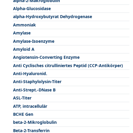
alpha-2-Makroglobulin
Alpha-Glucosidase
alpha-Hydroxybutyrat Dehydrogenase
Ammoniak
Amylase
Amylase-Isoenzyme
Amyloid A
Angiotensin-Converting Enzyme
Anti Cyclisches citrulliniertes Peptid (CCP-Antikörper)
Anti-Hyaluronid.
Anti-Staphylolysin-Titer
Anti-Strept.-DNase B
ASL-Titer
ATP, intracellulär
BCHE Gen
beta-2-Mikroglobulin
Beta-2-Transferrin