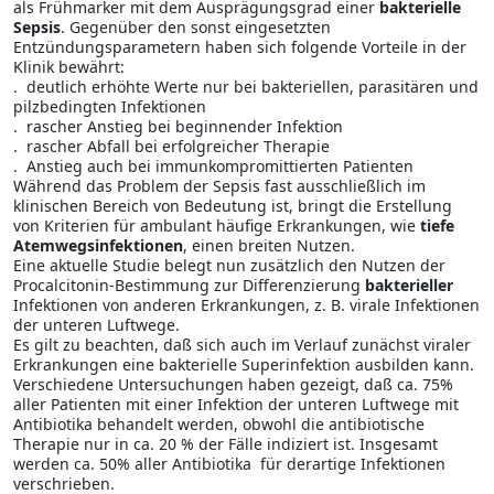
als Frühmarker mit dem Ausprägungsgrad
einer
bakterielle
Sepsis
. Gegen­über den sonst eingesetzten
Entzündungsparametern haben sich folgende Vorteile in der
Klinik bewährt:
.
deutlich erhöhte Werte nur bei bakteriellen, parasitären und
pilzbedingten Infektionen
.
rascher Anstieg bei beginnender Infektion
.
rascher Abfall bei erfolgreicher Therapie
.
Anstieg auch bei immunkompromittierten Patienten
Während das Problem der Sepsis fast ausschließlich im
klinischen Bereich von Bedeutung ist, bringt die Er­stellung
von Kriterien für ambulant häufige Erkrankungen, wie
tiefe
Atemwegsinfektionen
, einen breiten Nutzen.
Eine aktuelle Studie belegt nun zusätzlich den Nutzen der
Procalcitonin-Bestimmung zur Differenzierung
bakterieller
Infektionen von anderen Erkrankungen, z. B. virale Infektionen
der unteren Luft­wege.
Es gilt zu beachten, daß sich auch im Verlauf zunächst viraler
Erkrankungen eine bakterielle Superinfektion ausbilden kann.
Verschiedene Untersuchungen haben gezeigt, daß ca. 75%
aller Patienten mit einer Infektion der unteren Luftwege mit
Antibiotika behandelt werden, obwohl die antibiotische
Therapie nur in ca. 20 % der Fälle indiziert ist. Insgesamt
werden ca. 50% aller Antibiotika
für derartige Infektionen
verschrieben.