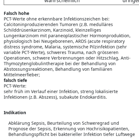
wahrscheinlich
dringe
Falsch hohe
PCT-Werte ohne erkennbare Infektionszeichen bei:
Calcitoninproduzierenden Tumoren (z.B. medulläres
Schilddrüsenkarzinom, Karzinoid, kleinzelliges
Lungenkarzinom mit paraneoplastischer Hormonproduktion,
physiologisch bei Neugeborenen, ARDS (acute respiratory
distress syndrome, Malaria, systemische Pilzinfektion (sehr
variable PCT-Werte), schweres Trauma, nach grösseren
Operationen, schwere Verbrennungen oder Hitzschlag, Anti-
Thymozytenglobulintherapie bei der Behandlung von
Abstossungsreaktionen, Behandlung von familiären
Mittelmeerfieber;
falsch tiefe
PCT-Werte:
sehr früh im Verlauf einer Infektion, streng lokalisierte
Infektionen (z.B. Abszess), subakute Endokarditis.
Indikation
Abklärung Sepsis, Beurteilung von Schweregrad und
Prognose der Sepsis, Erkennung von Hochrisikopatienten,
Behandlungspflicht bei bakterieller Infektion tiefer Luftwege