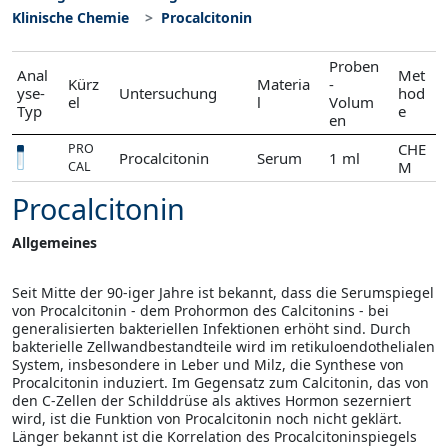
Klinische Chemie
Procalcitonin
Proben
Anal
Met
Kürz
Materia
-
yse-
Untersuchung
hod
el
l
Volum
Typ
e
en
CHE
PRO
Procalcitonin
Serum
1 ml
M
CAL
Procalcitonin
Allgemeines
Seit Mitte der 90-iger Jahre ist bekannt, dass die Serumspiegel
von Procalcitonin - dem Prohormon des Calcito­nins - bei
generalisierten bakteriellen Infektionen erhöht sind. Durch
bakterielle Zellwandbestandteile wird im retikuloendothelialen
System, insbesondere in Leber und Milz, die Synthese von
Procalcitonin induziert. Im Ge­gensatz zum Calcitonin, das von
den C-Zellen der Schilddrüse als aktives Hormon sezerniert
wird, ist die Funk­tion von Procalcitonin noch nicht geklärt.
Länger bekannt ist die Korrelation des Procalcitoninspiegels