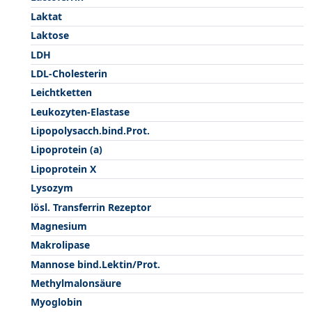
Laktat
Laktose
LDH
LDL-Cholesterin
Leichtketten
Leukozyten-Elastase
Lipopolysacch.bind.Prot.
Lipoprotein (a)
Lipoprotein X
Lysozym
lösl. Transferrin Rezeptor
Magnesium
Makrolipase
Mannose bind.Lektin/Prot.
Methylmalonsäure
Myoglobin