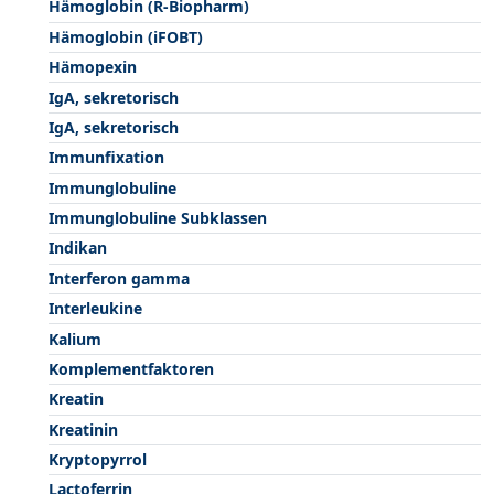
Hämoglobin (R-Biopharm)
Hämoglobin (iFOBT)
Hämopexin
IgA, sekretorisch
IgA, sekretorisch
Immunfixation
Immunglobuline
Immunglobuline Subklassen
Indikan
Interferon gamma
Interleukine
Kalium
Komplementfaktoren
Kreatin
Kreatinin
Kryptopyrrol
Lactoferrin