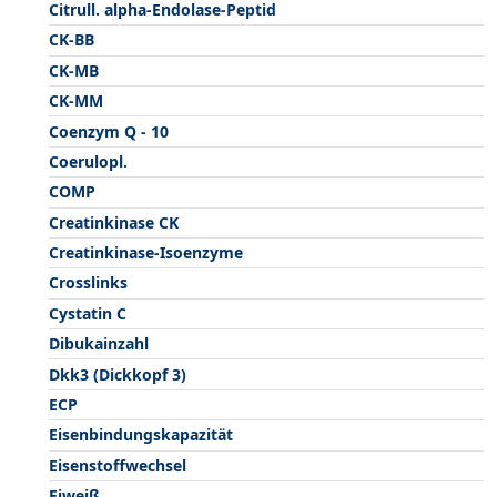
Citrull. alpha-Endolase-Peptid
CK-BB
CK-MB
CK-MM
Coenzym Q - 10
Coerulopl.
COMP
Creatinkinase CK
Creatinkinase-Isoenzyme
Crosslinks
Cystatin C
Dibukainzahl
Dkk3 (Dickkopf 3)
ECP
Eisenbindungskapazität
Eisenstoffwechsel
Eiweiß