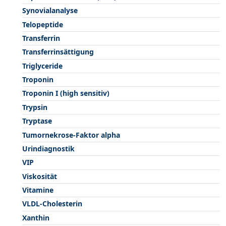
Synovialanalyse
Telopeptide
Transferrin
Transferrinsättigung
Triglyceride
Troponin
Troponin I (high sensitiv)
Trypsin
Tryptase
Tumornekrose-Faktor alpha
Urindiagnostik
VIP
Viskosität
Vitamine
VLDL-Cholesterin
Xanthin