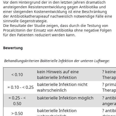
Vor dem Hintergrund der in den letzten Jahren dramatisch
ansteigenden Resistenzentwicklung gegen Antibio­tika und
einer steigenden Kostenentwicklung ist eine Beschränkung
der Antibiotikatherapie
auf nachweislich notwendige Fälle eine
sinnvolle Gegenstrategie.
Die Resultate der Studie zeigen, dass durch die Testung von
Procalcitonin der Einsatz von Antibiotika ohne negative Folgen
für den Patienten reduziert werden kann.
Bewertung
Behandlungskriterien Bakterielle Infektion der unteren Luftwege:
kein Hinweis auf eine
? keine
< 0.10
bakterielle Infektion
Therap
bakterielle Infektion nicht
? primä
= 0.10 - < 0.25
wahrscheinlich
Therap
= 0.25 - <
bakterielle Infektion möglich
? antib
0.50
angera
bakterielle Infektion
? antib
> 0.50