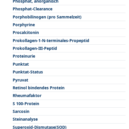
Phosphat, anorganisch
Phosphat-Clearance
Porphobilinogen (pro Sammelzeit)
Porphyrine
Procalcitonin
Prokollagen-1-N-terminales-Propeptid
Prokollagen-III-Peptid
Proteinurie
Punktat
Punktat-Status
Pyruvat
Retinol bindendes Protein
Rheumafaktor
S 100-Protein
Sarcosin
Steinanalyse
Superoxid-Dismutase(SOD)