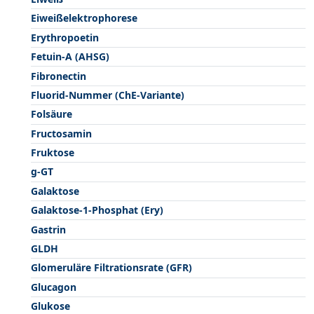
Eiweißelektrophorese
Erythropoetin
Fetuin-A (AHSG)
Fibronectin
Fluorid-Nummer (ChE-Variante)
Folsäure
Fructosamin
Fruktose
g-GT
Galaktose
Galaktose-1-Phosphat (Ery)
Gastrin
GLDH
Glomeruläre Filtrationsrate (GFR)
Glucagon
Glukose