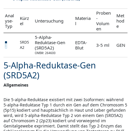
Proben
Anal
Met
Kürz
Materia
-
yse-
Untersuchung
hod
el
l
Volum
Typ
e
en
5-Alpha-
Reduktase-Gen
EDTA-
SRD5
3-5 ml
GEN
(SRD5A2)
Blut
A2
OMIM: 264600
5-Alpha-Reduktase-Gen
(SRD5A2)
Allgemeines
Die 5-alpha-Reduktase existiert mit zwei Isoformen: während
5-alpha-Reduktase Typ 1 durch ein Gen auf dem Chromosom 5
(5p15) kodiert und hauptsächlich in Haut und Leber gefunden
wird, wird 5-alpha-Reduktase Typ 2 von einem Gen (SRD5A2)
auf Chromosom 2 (2p23) kodiert und vorwiegend im
Genitalgewebe exprimiert. Damit stellt das Typ 2-Enzym das