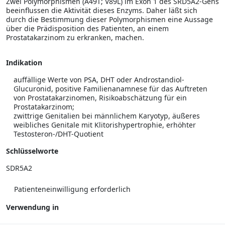
Zwei Polymorphismen (A49T; V89L) im Exon 1 des SRD5A2-Gens
beeinflussen die Aktivität dieses Enzyms. Daher läßt sich
durch die Bestimmung dieser Polymorphismen eine Aussage
über die Prädisposition des Patienten, an einem
Prostatakarzinom zu erkranken, machen.
Indikation
auffällige Werte von PSA, DHT oder Androstandiol-
Glucuronid, positive Familienanamnese für das Auftreten
von Prostatakarzinomen, Risikoabschätzung für ein
Prostatakarzinom;
zwittrige Genitalien bei männlichem Karyotyp, äußeres
weibliches Genitale mit Klitorishypertrophie, erhöhter
Testosteron-/DHT-Quotient
Schlüsselworte
SDR5A2
Patienteneinwilligung erforderlich
Verwendung in