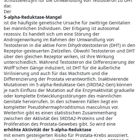
Schlüsselenzym für die Umwandlung von Testosteron zu DHT
dar.
Der
5-alpha-Reduktase-Mangel
ist die häufigste genetische Ursache für zwittrige Genitalien
bei männlichen Individuen. Der Erbgang ist autosomal
rezessiv. Es handelt sich um eine Störung der
Androgenwirkung im Rahmen der Umwandlung von
Testosteron in die aktive Form Dihydrotestosteron (DHT) in den
Rezeptor-gesteuerten Zielzellen. Obwohl Testosteron und DHT
über den gleichen Rezeptor wirken, ist ihre Wirkung
unterschiedlich. Während Testosteron die Differenzierung der
Wolff'schen Gänge induziert, ist DHT für die äußerliche
Virilisierung und auch für das Wachstum und die
Differenzierung der Prostata verantwortlich. Inaktivierende
Mutationen im 5-alpha-Reduktase-Gen (SRD5A2-Gen) können
je nach Einfluss der Mutation auf die Enzymaktivität graduelle
oder komplette Entwicklungsstörungen des männlichen
Genitale hervorrufen. In den schweren Fällen liegt ein
kompletter Pseudohermaphroditismus masculinus vor.
Weiterhin gibt es einen statistischen Zusammenhang
zwischen der Aktivität des SRD5A2-Proteins und der
Proliferation des Prostata-Gewebes gibt. So wird eine
erhöhte Aktivität der 5-alpha-Reduktase
mit einem gesteigerten Risiko für Prostata-Krebs assoziiert.