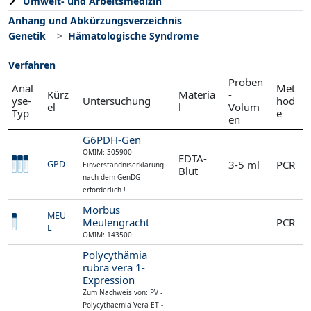
Umwelt- und Arbeitsmedizin
Anhang und Abkürzungsverzeichnis
Genetik
Hämatologische Syndrome
Verfahren
Proben
Anal
Met
Kürz
Materia
-
yse-
Untersuchung
hod
el
l
Volum
Typ
e
en
G6PDH-Gen
OMIM: 305900
EDTA-
3-5 ml
PCR
GPD
Einverständniserklärung
Blut
nach dem GenDG
erforderlich !
Morbus
MEU
Meulengracht
PCR
L
OMIM: 143500
Polycythämia
rubra vera 1-
Expression
Zum Nachweis von: PV -
Polycythaemia Vera ET -