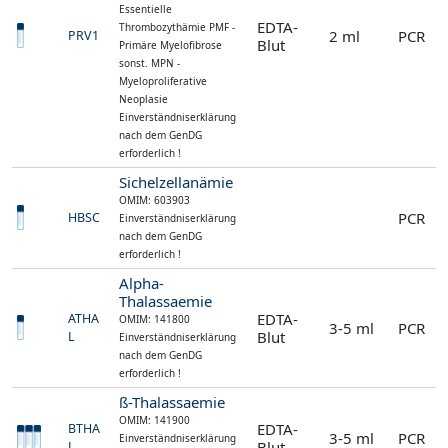
Essentielle
EDTA-
Thrombozythämie PMF -
2 ml
PCR
PRV1
Blut
Primäre Myelofibrose
sonst. MPN -
Myeloproliferative
Neoplasie
Einverständniserklärung
nach dem GenDG
erforderlich !
Sichelzellanämie
OMIM: 603903
PCR
HBSC
Einverständniserklärung
nach dem GenDG
erforderlich !
Alpha-
Thalassaemie
EDTA-
ATHA
OMIM: 141800
3-5 ml
PCR
Blut
L
Einverständniserklärung
nach dem GenDG
erforderlich !
ß-Thalassaemie
OMIM: 141900
EDTA-
BTHA
3-5 ml
PCR
Einverständniserklärung
Blut
L