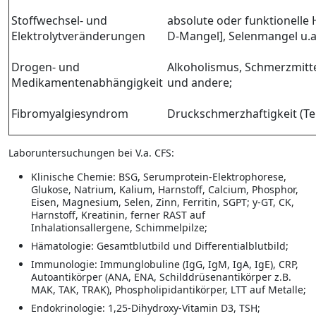
Stoffwechsel- und
absolute oder funktionelle
Elektrolytveränderungen
D-Mangel], Selenmangel u.a
Drogen- und
Alkoholismus, Schmerzmitte
Medikamentenabhängigkeit
und andere;
Fibromyalgiesyndrom
Druckschmerzhaftigkeit (Te
Laboruntersuchungen bei V.a. CFS:
Klinische Chemie: BSG, Serumprotein-Elektrophorese,
Glukose, Natrium, Kalium, Harnstoff, Calcium, Phosphor,
Eisen, Magnesium, Selen, Zinn, Ferritin, SGPT; y-GT, CK,
Harnstoff, Kreatinin, ferner RAST auf
Inhalationsallergene, Schimmelpilze;
Hämatologie: Gesamtblutbild und Differentialblutbild;
Immunologie: Immunglobuline (IgG, IgM, IgA, IgE), CRP,
Autoantikörper (ANA, ENA, Schilddrüsenantikörper z.B.
MAK, TAK, TRAK), Phospholipidantikörper, LTT auf Metalle;
Endokrinologie: 1,25-Dihydroxy-Vitamin D3, TSH;