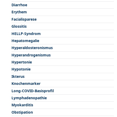
Diarrhoe
Erythem
Facialisparese
Glossitis
HELLP-Syndrom
Hepatomegalie
Hyperaldosteronismus
Hyperandrogenismus
Hypertonie
Hypotonie
Ikterus
Knochenmarker
Long-COVID-Basisprofil
Lymphadenopathie
Myokarditis
Obstipation