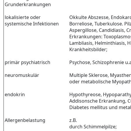
Grunderkrankungen
lokalisierte oder
Okkulte Abszesse, Endokardi
systemische Infektionen
Borreliose, Tuberkulose. Pil
Aspergillose, Candidiasis, 
Erkrankungen: Toxoplasmos
Lambliasis, Helminthiasis, 
Krankheitsbilder;
primär psychiatrisch
Psychose, Schizophrenie u.a
neuromuskulär
Multiple Sklerose, Myasthen
oder metabolische Myopath
endokrin
Hypothyreose, Hypoparathy
Addisonsche Erkrankung, 
Diabetes mellitus und meta
Allergenbelastung
z.B.
durch Schimmelpilze;