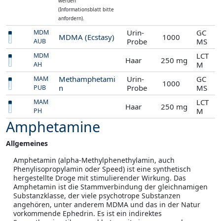
werden
(Informationsblatt bitte
anfordern).
Urin-
GC
MDM
MDMA (Ecstasy)
1000
Probe
MS
AUB
LCT
MDM
Haar
250 mg
M
AH
Methamphetami
Urin-
GC
MAM
1000
n
Probe
MS
PUB
LCT
MAM
Haar
250 mg
M
PH
Amphetamine
Allgemeines
Amphetamin (alpha-Methylphenethylamin, auch
Phenylisopropylamin oder Speed) ist eine synthetisch
hergestellte Droge mit stimulierender Wirkung. Das
Amphetamin ist die Stammverbindung der gleichnamigen
Substanzklasse, der viele psychotrope Substanzen
angehören, unter anderem MDMA und das in der Natur
vorkommende Ephedrin. Es ist ein indirektes