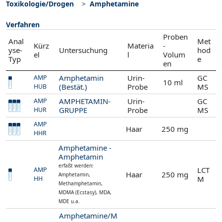
Toxikologie/Drogen
Amphetamine
Verfahren
Proben
Anal
Met
Kürz
Materia
-
yse-
Untersuchung
hod
el
l
Volum
Typ
e
en
Amphetamin
Urin-
GC
AMP
10 ml
(Bestät.)
Probe
MS
HUB
AMPHETAMIN-
Urin-
GC
AMP
GRUPPE
Probe
MS
HUR
AMP
Haar
250 mg
HHR
Amphetamine -
Amphetamin
erfaßt werden:
LCT
AMP
Haar
250 mg
Amphetamin,
M
HH
Methamphetamin,
MDMA (Ecstasy), MDA,
MDE u.a.
Amphetamine/M