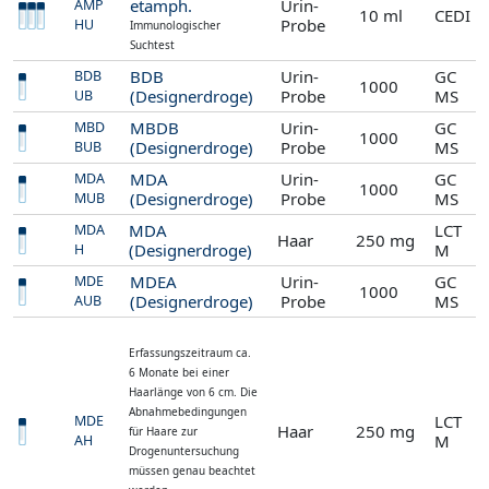
etamph.
Urin-
AMP
10 ml
CEDI
Probe
HU
Immunologischer
Suchtest
BDB
Urin-
GC
BDB
1000
(Designerdroge)
Probe
MS
UB
MBDB
Urin-
GC
MBD
1000
(Designerdroge)
Probe
MS
BUB
MDA
Urin-
GC
MDA
1000
(Designerdroge)
Probe
MS
MUB
MDA
LCT
MDA
Haar
250 mg
(Designerdroge)
M
H
MDEA
Urin-
GC
MDE
1000
(Designerdroge)
Probe
MS
AUB
Erfassungszeitraum ca.
6 Monate bei einer
Haarlänge von 6 cm. Die
Abnahmebedingungen
LCT
MDE
Haar
250 mg
für Haare zur
M
AH
Drogenuntersuchung
müssen genau beachtet