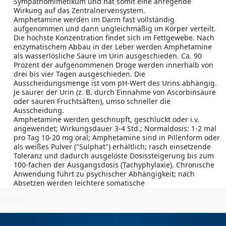
Sympathomimetikum und hat somit eine anregende
Wirkung auf das Zentralnervensystem.
Amphetamine werden im Darm fast vollständig
aufgenommen und dann ungleichmäßig im Körper verteilt.
Die höchste Konzentration findet sich im Fettgewebe. Nach
enzymatischem Abbau in der Leber werden Amphetamine
als wasserlösliche Säure im Urin ausgeschieden. Ca. 90
Prozent der aufgenommenen Droge werden innerhalb von
drei bis vier Tagen ausgeschieden. Die
Ausscheidungsmenge ist vom pH-Wert des Urins abhängig.
Je saurer der Urin (z. B. durch Einnahme von Ascorbinsäure
oder sauren Fruchtsäften), umso schneller die
Ausscheidung.
Amphetamine werden geschnupft, geschluckt oder i.v.
angewendet; Wirkungsdauer 3-4 Std.; Normaldosis: 1-2 mal
pro Tag 10-20 mg oral; Amphetamine sind in Pillenform oder
als weißes Pulver ("Sulphat") erhältlich; rasch einsetzende
Toleranz und dadurch ausgelöste Dosissteigerung bis zum
100-fachen der Ausgangsdosis (Tachyphylaxie). Chronische
Anwendung führt zu psychischer Abhängigkeit; nach
Absetzen werden leichtere somatische
Entzugserscheinungen festgestellt.
2026-08-07