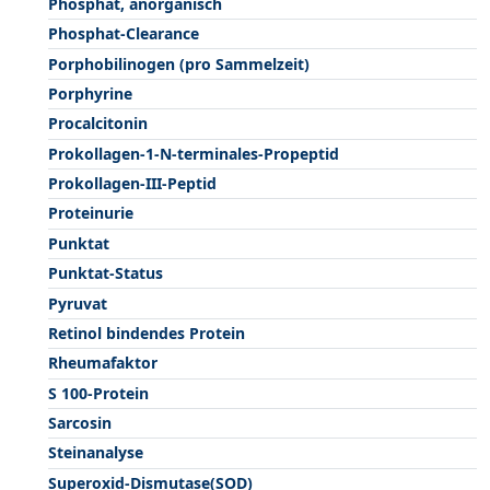
Phosphat, anorganisch
Phosphat-Clearance
Porphobilinogen (pro Sammelzeit)
Porphyrine
Procalcitonin
Prokollagen-1-N-terminales-Propeptid
Prokollagen-III-Peptid
Proteinurie
Punktat
Punktat-Status
Pyruvat
Retinol bindendes Protein
Rheumafaktor
S 100-Protein
Sarcosin
Steinanalyse
Superoxid-Dismutase(SOD)