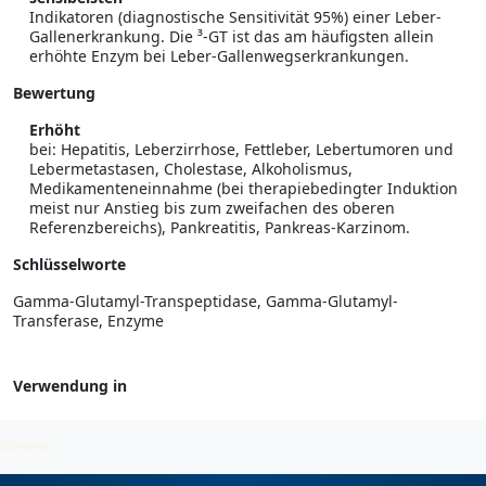
Indikatoren (diagnostische Sensitivität 95%) einer Leber-
Gallenerkrankung. Die ³-GT ist das am häufigsten allein
erhöhte Enzym bei Leber-Gallenwegserkrankungen.
Bewertung
Erhöht
bei: Hepatitis, Leberzirrhose, Fettleber, Lebertumoren und
Lebermetastasen, Cholestase, Alkoholismus,
Medikamenteneinnahme (bei therapiebedingter Induktion
meist nur Anstieg bis zum zweifachen des oberen
Referenzbereichs), Pankreatitis, Pankreas-Karzinom.
Schlüsselworte
Gamma-Glutamyl-Transpeptidase, Gamma-Glutamyl-
Transferase, Enzyme
Verwendung in
Klinische Chemie
2026-08-06