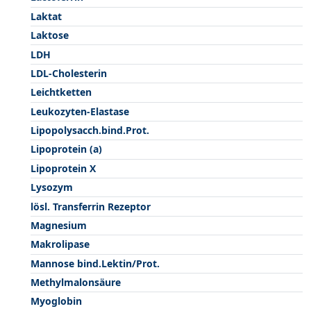
Laktat
Laktose
LDH
LDL-Cholesterin
Leichtketten
Leukozyten-Elastase
Lipopolysacch.bind.Prot.
Lipoprotein (a)
Lipoprotein X
Lysozym
lösl. Transferrin Rezeptor
Magnesium
Makrolipase
Mannose bind.Lektin/Prot.
Methylmalonsäure
Myoglobin