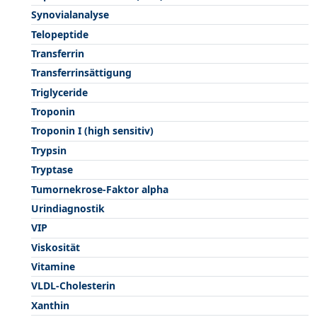
Synovialanalyse
Telopeptide
Transferrin
Transferrinsättigung
Triglyceride
Troponin
Troponin I (high sensitiv)
Trypsin
Tryptase
Tumornekrose-Faktor alpha
Urindiagnostik
VIP
Viskosität
Vitamine
VLDL-Cholesterin
Xanthin