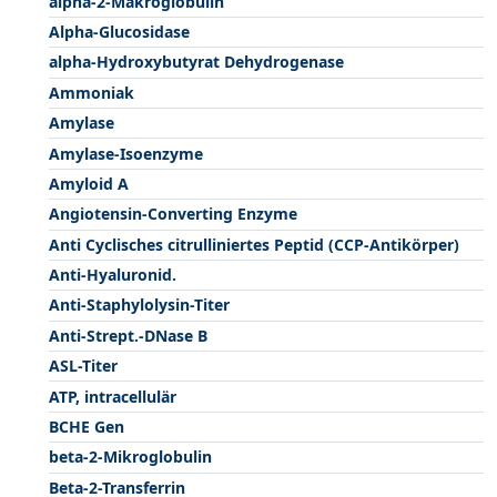
alpha-2-Makroglobulin
Alpha-Glucosidase
alpha-Hydroxybutyrat Dehydrogenase
Ammoniak
Amylase
Amylase-Isoenzyme
Amyloid A
Angiotensin-Converting Enzyme
Anti Cyclisches citrulliniertes Peptid (CCP-Antikörper)
Anti-Hyaluronid.
Anti-Staphylolysin-Titer
Anti-Strept.-DNase B
ASL-Titer
ATP, intracellulär
BCHE Gen
beta-2-Mikroglobulin
Beta-2-Transferrin