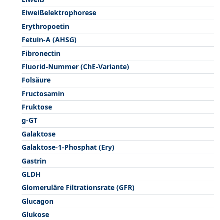
Eiweißelektrophorese
Erythropoetin
Fetuin-A (AHSG)
Fibronectin
Fluorid-Nummer (ChE-Variante)
Folsäure
Fructosamin
Fruktose
g-GT
Galaktose
Galaktose-1-Phosphat (Ery)
Gastrin
GLDH
Glomeruläre Filtrationsrate (GFR)
Glucagon
Glukose