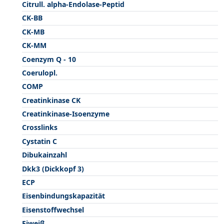
Citrull. alpha-Endolase-Peptid
CK-BB
CK-MB
CK-MM
Coenzym Q - 10
Coerulopl.
COMP
Creatinkinase CK
Creatinkinase-Isoenzyme
Crosslinks
Cystatin C
Dibukainzahl
Dkk3 (Dickkopf 3)
ECP
Eisenbindungskapazität
Eisenstoffwechsel
Eiweiß