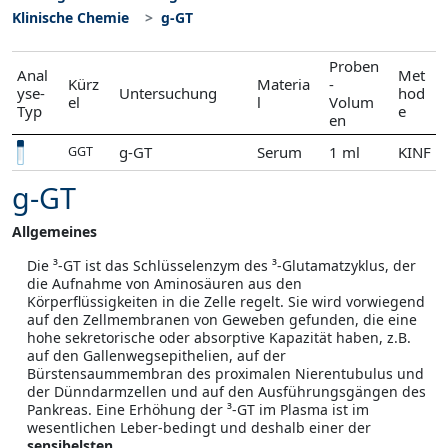
Klinische Chemie
g-GT
Proben
Anal
Met
Kürz
Materia
-
yse-
Untersuchung
hod
el
l
Volum
Typ
e
en
g-GT
Serum
1 ml
KINF
GGT
g-GT
Allgemeines
Die ³-GT ist das Schlüsselenzym des ³-Glutamatzyklus, der
die Aufnahme von Aminosäuren aus den
Körperflüssigkeiten in die Zelle regelt. Sie wird vorwiegend
auf den Zellmembranen von Geweben gefunden, die eine
hohe sekretorische oder absorptive Kapazität haben, z.B.
auf den Gallenwegsepithelien, auf der
Bürstensaummembran des proximalen Nierentubulus und
der Dünndarmzellen und auf den Ausführungsgängen des
Pankreas. Eine Erhöhung der ³-GT im Plasma ist im
wesentlichen Leber-bedingt und deshalb einer der
sensibelsten