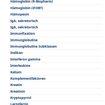
Hämoglobin (R-Biopharm)
Hämoglobin (iFOBT)
Hämopexin
IgA, sekretorisch
IgA, sekretorisch
Immunfixation
Immunglobuline
Immunglobuline Subklassen
Indikan
Interferon gamma
Interleukine
Kalium
Komplementfaktoren
Kreatin
Kreatinin
Kryptopyrrol
Lactoferrin