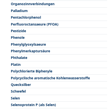
Organozinnverbindungen
Palladium
Pentachlorphenol
Perfluoroctansaeure (PFOA)
Pestizide
Phenole
Phenylglyoxylsaeure
Phenylmerkaptursäure
Phthalate
Platin
Polychlorierte Biphenyle
Polycyclische aromatische Kohlenwasserstoffe
Quecksilber
Schwefel
Selen
Selenoprotein P (als Selen)