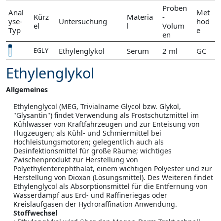
Proben
Anal
Met
Kürz
Materia
-
yse-
Untersuchung
hod
el
l
Volum
Typ
e
en
Ethylenglykol
Serum
2 ml
GC
EGLY
Ethylenglykol
Allgemeines
Ethylenglycol (MEG, Trivialname Glycol bzw. Glykol,
"Glysantin") findet Verwendung als Frostschutzmittel im
Kühlwasser von Kraftfahrzeugen und zur Enteisung von
Flugzeugen; als Kühl- und Schmiermittel bei
Hochleistungsmotoren; gelegentlich auch als
Desinfektionsmittel für große Räume; wichtiges
Zwischenprodukt zur Herstellung von
Polyethylenterephthalat, einem wichtigen Polyester und zur
Herstellung von Dioxan (Lösungsmittel). Des Weiteren findet
Ethylenglycol als Absorptionsmittel für die Entfernung von
Wasserdampf aus Erd- und Raffineriegas oder
Kreislaufgasen der Hydroraffination Anwendung.
Stoffwechsel