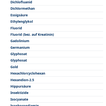
Dichlofluanid
Dichlormethan
Essigsäure
Ethylenglykol
Fluorid
Fluorid (bez. auf Kreatinin)
Gadolinium
Germanium
Glyphosat
Glyphosat
Gold
Hexachlorcyclohexan
Hexandion-2.5
Hippursäure
Insektizide
Isocyanate
Isophorondiamin