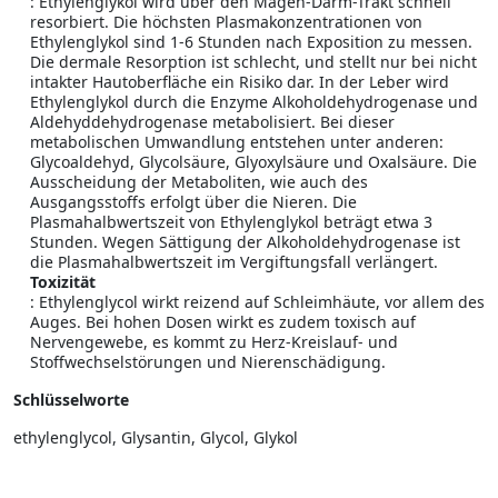
: Ethylenglykol wird über den Magen-Darm-Trakt schnell
resorbiert. Die höchsten Plasmakonzentrationen von
Ethylenglykol sind 1-6 Stunden nach Exposition zu messen.
Die dermale Resorption ist schlecht, und stellt nur bei nicht
intakter Hautoberfläche ein Risiko dar. In der Leber wird
Ethylenglykol durch die Enzyme Alkoholdehydrogenase und
Aldehyddehydrogenase metabolisiert. Bei dieser
metabolischen Umwandlung entstehen unter anderen:
Glycoaldehyd, Glycolsäure, Glyoxylsäure und Oxalsäure. Die
Ausscheidung der Metaboliten, wie auch des
Ausgangsstoffs erfolgt über die Nieren. Die
Plasmahalbwertszeit von Ethylenglykol beträgt etwa 3
Stunden. Wegen Sättigung der Alkoholdehydrogenase ist
die Plasmahalbwertszeit im Vergiftungsfall verlängert.
Toxizität
: Ethylenglycol wirkt reizend auf Schleimhäute, vor allem des
Auges. Bei hohen Dosen wirkt es zudem toxisch auf
Nervengewebe, es kommt zu Herz-Kreislauf- und
Stoffwechselstörungen und Nierenschädigung.
Schlüsselworte
ethylenglycol, Glysantin, Glycol, Glykol