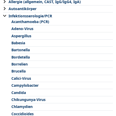
Allergie (allgemein, CAST, IgG/IgG4, IgA)
Autoantikörper
Infektionsserologie/PCR
Acanthamoeba (PCR)
Adeno-Virus
Aspergillus
Babesia
Bartonella
Bordetella
Borrelien
Brucella
Calici-Virus
Campylobacter
Candida
Chikungunya-Virus
Chlamydien
Coccidioides