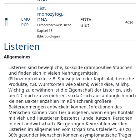
List.
monozytog.-
DNA
EDTA-
LMO
PCR
Blut
PCR
Erregernachweis siehe
Kapitel 18
(Mikrobiologie)
Listerien
Allgemeines
Listerien sind bewegliche, kokkoide grampositive Stäbchen
und finden sich in vielen Nahrungsmitteln
(Pflanzenprodukte, z.B. Speisepilze oder Kopfsalat; tierische
Produkte, z.B. Wurstsorten wie Salami; Weichkäse, Milch).
Wichtig zu erwähnen ist die Eigenschaft der Listerien, sich
bei 4°C noch zu vermehren, so daß sich aus anfänglich noch
kleinen Bakterienzahlen im Kühlschrank größere
Bakterienmengen entwickeln können. Infektionen des
Menschen können vom Tier ausgehen, wenn enger Kontakt
mit Vieh und Haustieren besteht (Hunde, Katzen, Personen
in der Landwirtschaft). Bei geringen Keimzahlen werden
Listerien im allgemeinen vom Organismus toleriert. Bis zu
30% gesunder Menschen können asymptomatische Träger