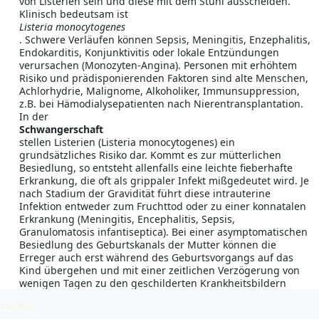
von Listerien sein und diese mit dem Stuhl ausscheiden.
Klinisch bedeutsam ist
Listeria monocytogenes
. Schwere Verläufen können Sepsis, Meningitis, Enzephalitis,
Endokarditis, Konjunktivitis oder lokale Entzündungen
verursachen (Monozyten-Angina). Personen mit erhöhtem
Risiko und prädisponierenden Faktoren sind alte Menschen,
Achlorhydrie, Malignome, Alkoholiker, Immunsuppression,
z.B. bei Hämodialysepatienten nach Nierentransplantation.
In der
Schwangerschaft
stellen Listerien (Listeria monocytogenes) ein
grundsätzliches Risiko dar. Kommt es zur mütterlichen
Besiedlung, so entsteht allenfalls eine leichte fieberhafte
Erkrankung, die oft als grippaler Infekt mißgedeutet wird. Je
nach Stadium der Gravidität führt diese intrauterine
Infektion entweder zum Fruchttod oder zu einer konnatalen
Erkrankung (Meningitis, Encephalitis, Sepsis,
Granulomatosis infantiseptica). Bei einer asymptomatischen
Besiedlung des Geburtskanals der Mutter können die
Erreger auch erst während des Geburtsvorgangs auf das
Kind übergehen und mit einer zeitlichen Verzögerung von
wenigen Tagen zu den geschilderten Krankheitsbildern
beim Neugeborenen führen.
2026-08-09