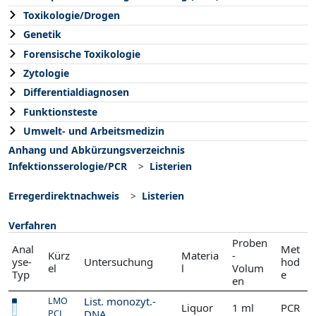
Toxikologie/Drogen
Genetik
Forensische Toxikologie
Zytologie
Differentialdiagnosen
Funktionsteste
Umwelt- und Arbeitsmedizin
Anhang und Abkürzungsverzeichnis
Infektionsserologie/PCR
Listerien
Erregerdirektnachweis
Listerien
Verfahren
Proben
Anal
Met
Kürz
Materia
-
yse-
Untersuchung
hod
el
l
Volum
Typ
e
en
List. monozyt.-
LMO
Liquor
1 ml
PCR
DNA
PCL