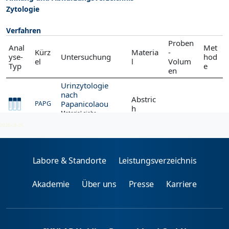
Zytologie
Verfahren
Proben
Anal
Met
Kürz
Materia
-
yse-
Untersuchung
hod
el
l
Volum
Typ
e
en
Urinzytologie
nach
Abstric
Papanicolaou
PAPG
h
Material siehe
Präanalytik
2026-08-05
Labore & Standorte
Leistungsverzeichnis
Akademie
Über uns
Presse
Karriere