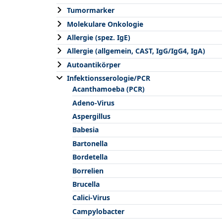
Tumormarker
Molekulare Onkologie
Allergie (spez. IgE)
Allergie (allgemein, CAST, IgG/IgG4, IgA)
Autoantikörper
Infektionsserologie/PCR
Acanthamoeba (PCR)
Adeno-Virus
Aspergillus
Babesia
Bartonella
Bordetella
Borrelien
Brucella
Calici-Virus
Campylobacter