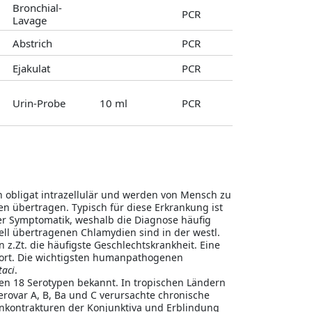
Bronchial-
PCR
Lavage
Abstrich
PCR
Ejakulat
PCR
Urin-Probe
10 ml
PCR
 obligat intrazellulär und werden von Mensch zu
n übertragen. Typisch für diese Erkrankung ist
ger Symptomatik, weshalb die Diagnose häufig
xuell übertragenen Chlamydien sind in der westl.
.Zt. die häufigste Geschlechtskrankheit. Eine
wort. Die wichtigsten humanpathogenen
taci
.
en 18 Serotypen bekannt. In tropischen Ländern
rovar A, B, Ba und C verursachte chronische
kontrakturen der Konjunktiva und Erblindung