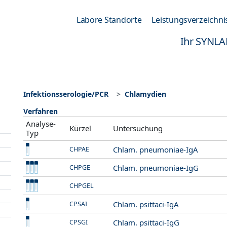
Labore Standorte
Leistungsverzeichni
Ihr SYNLA
Infektionsserologie/PCR
Chlamydien
Verfahren
Analyse-
Kürzel
Untersuchung
Typ
Chlam. pneumoniae-IgA
CHPAE
Chlam. pneumoniae-IgG
CHPGE
CHPGEL
Chlam. psittaci-IgA
CPSAI
Chlam. psittaci-IgG
CPSGI