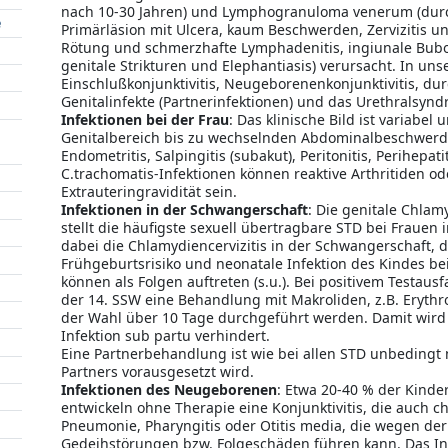
nach 10-30 Jahren) und Lymphogranuloma venerum (durch
e
Primärläsion mit Ulcera, kaum Beschwerden, Zervizitis u
Rötung und schmerzhafte Lymphadenitis, ingiunale Bubon
genitale Strikturen und Elephantiasis) verursacht. In u
Einschlußkonjunktivitis, Neugeborenenkonjunktivitis, du
Genitalinfekte (Partnerinfektionen) und das Urethralsynd
Infektionen bei der Frau
: Das klinische Bild ist variabe
Genitalbereich bis zu wechselnden Abdominalbeschwerden.
Endometritis, Salpingitis (subakut), Peritonitis, Perihepat
C.trachomatis-Infektionen können reaktive Arthritiden ode
Extrauteringravidität sein.
Infektionen in der Schwangerschaft
: Die genitale Chlam
stellt die häufigste sexuell übertragbare STD bei Frauen 
dabei die Chlamydiencervizitis in der Schwangerschaft, 
Frühgeburtsrisiko und neonatale Infektion des Kindes be
können als Folgen auftreten (s.u.). Bei positivem Testausf
der 14. SSW eine Behandlung mit Makroliden, z.B. Erythr
der Wahl über 10 Tage durchgeführt werden. Damit wird
Infektion sub partu verhindert.
Eine Partnerbehandlung ist wie bei allen STD unbedingt
Partners vorausgesetzt wird.
Infektionen des Neugeborenen
: Etwa 20-40 % der Kinde
entwickeln ohne Therapie eine Konjunktivitis, die auch 
Pneumonie, Pharyngitis oder Otitis media, die wegen de
Gedeihstörungen bzw. Folgeschäden führen kann. Das Infe