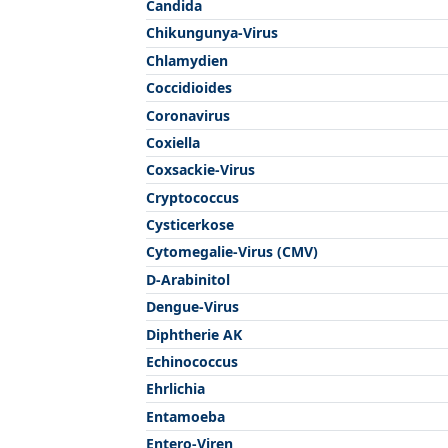
Candida
Chikungunya-Virus
Chlamydien
Coccidioides
Coronavirus
Coxiella
Coxsackie-Virus
Cryptococcus
Cysticerkose
Cytomegalie-Virus (CMV)
D-Arabinitol
Dengue-Virus
Diphtherie AK
Echinococcus
Ehrlichia
Entamoeba
Entero-Viren