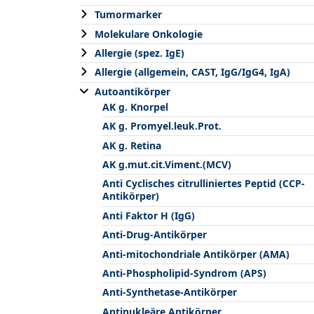
Tumormarker
Molekulare Onkologie
Allergie (spez. IgE)
Allergie (allgemein, CAST, IgG/IgG4, IgA)
Autoantikörper
AK g. Knorpel
AK g. Promyel.leuk.Prot.
AK g. Retina
AK g.mut.cit.Viment.(MCV)
Anti Cyclisches citrulliniertes Peptid (CCP-
Antikörper)
Anti Faktor H (IgG)
Anti-Drug-Antikörper
Anti-mitochondriale Antikörper (AMA)
Anti-Phospholipid-Syndrom (APS)
Anti-Synthetase-Antikörper
Antinukleäre Antikörper