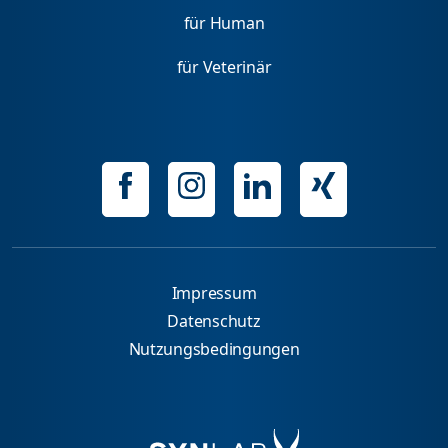
für Human
für Veterinär
Impressum
Datenschutz
Nutzungsbedingungen