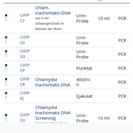
Chlam.
trachomatis-DNA
Urin-
CHTP
10 ml
PCR
nur in der
Probe
C2
Schwangerschaft im
Rahmen der MuVo
Urin-
CHTP
PCR
Probe
U2
Urin-
CHTP
PCR
Probe
U3
CHTP
Punktat
PCR
CP
Chlamydia
Abstric
CHTP
PCR
trachomatis DNA
h
CR
CHTP
Ejakulat
PCR
EJ
Chlamydia
trachomatis DNA
Urin-
CHTP
Screening
10 ml
PCR
Probe
CU
Vorsorgeuntersuchung,
< 25 J.
2026-08-05