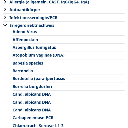
Allergie (allgemein, CAST, IgG/IgG4, IgA)
Autoantikörper
Infektionsserologie/PCR
Erregerdirektnachweis
Adeno-Virus
Affenpocken
Aspergillus fumigatus
Atopobium vaginae (DNA)
Babesia species
Bartonella
Bordetella (para-)pertussis
Borrelia burgdorferi
Cand. albicans DNA
Cand. albicans DNA
Cand. albicans DNA
Carbapenemase-PCR
Chlam.trach. Serovar L1-3