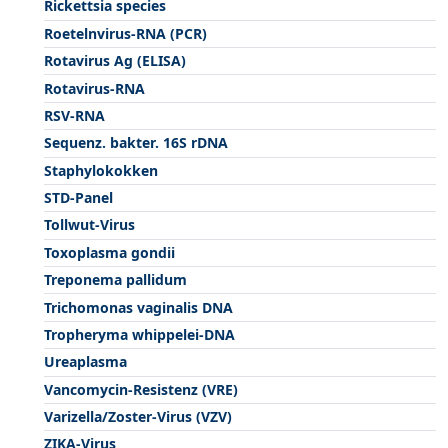
Rickettsia species
Roetelnvirus-RNA (PCR)
Rotavirus Ag (ELISA)
Rotavirus-RNA
RSV-RNA
Sequenz. bakter. 16S rDNA
Staphylokokken
STD-Panel
Tollwut-Virus
Toxoplasma gondii
Treponema pallidum
Trichomonas vaginalis DNA
Tropheryma whippelei-DNA
Ureaplasma
Vancomycin-Resistenz (VRE)
Varizella/Zoster-Virus (VZV)
ZIKA-Virus