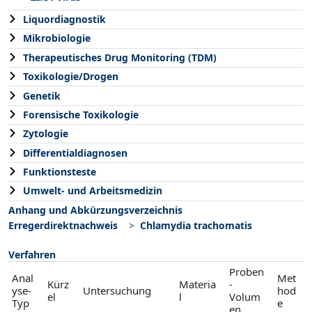
Liquordiagnostik
Mikrobiologie
Therapeutisches Drug Monitoring (TDM)
Toxikologie/Drogen
Genetik
Forensische Toxikologie
Zytologie
Differentialdiagnosen
Funktionsteste
Umwelt- und Arbeitsmedizin
Anhang und Abkürzungsverzeichnis
Erregerdirektnachweis
Chlamydia trachomatis
Verfahren
Proben
Anal
Met
Kürz
Materia
-
yse-
Untersuchung
hod
el
l
Volum
Typ
e
en