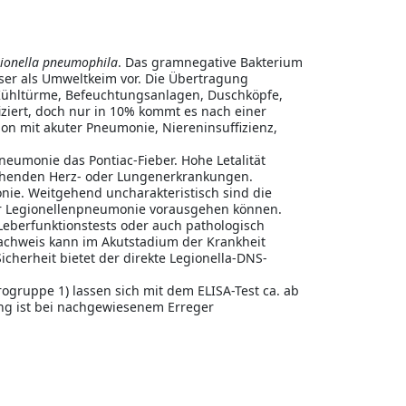
ionella pneumophila
. Das gramnegative Bakterium
ser als Umweltkeim vor. Die Übertragung
 (Kühltürme, Befeuchtungsanlagen, Duschköpfe,
fiziert, doch nur in 10% kommt es nach einer
ion mit akuter Pneumonie, Niereninsuffizienz,
neumonie das Pontiac-Fieber. Hohe Letalität
tehenden Herz- oder Lungenerkrankungen.
ie. Weitgehend uncharakteristisch sind die
er Legionellenpneumonie vorausgehen können.
Leberfunktionstests oder auch pathologisch
achweis kann im Akutstadium der Krankheit
icherheit bietet der direkte Legionella-DNS-
ogruppe 1) lassen sich mit dem ELISA-Test ca. ab
ng ist bei nachgewiesenem Erreger