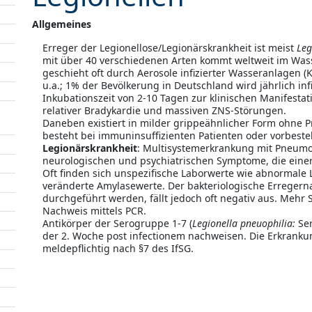
Allgemeines
Erreger der Legionellose/Legionärskrankheit ist meist
Leg
mit über 40 verschiedenen Arten kommt weltweit im Was
geschieht oft durch Aerosole infizierter Wasseranlagen
u.a.; 1% der Bevölkerung in Deutschland wird jährlich in
Inkubationszeit von 2-10 Tagen zur klinischen Manifestat
relativer Bradykardie und massiven ZNS-Störungen.
Daneben existiert in milder grippeähnlicher Form ohne P
besteht bei immuninsuffizienten Patienten oder vorbes
Legionärskrankheit
: Multisystemerkrankung mit Pneumon
neurologischen und psychiatrischen Symptome, die ein
Oft finden sich unspezifische Laborwerte wie abnormale 
veränderte Amylasewerte. Der bakteriologische Erregern
durchgeführt werden, fällt jedoch oft negativ aus. Mehr S
Nachweis mittels PCR.
Antikörper der Serogruppe 1-7 (
Legionella pneuophilia:
Ser
der 2. Woche post infectionem nachweisen. Die Erkranku
meldepflichtig nach §7 des IfSG.