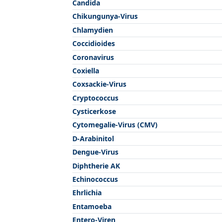
Candida
Chikungunya-Virus
Chlamydien
Coccidioides
Coronavirus
Coxiella
Coxsackie-Virus
Cryptococcus
Cysticerkose
Cytomegalie-Virus (CMV)
D-Arabinitol
Dengue-Virus
Diphtherie AK
Echinococcus
Ehrlichia
Entamoeba
Entero-Viren