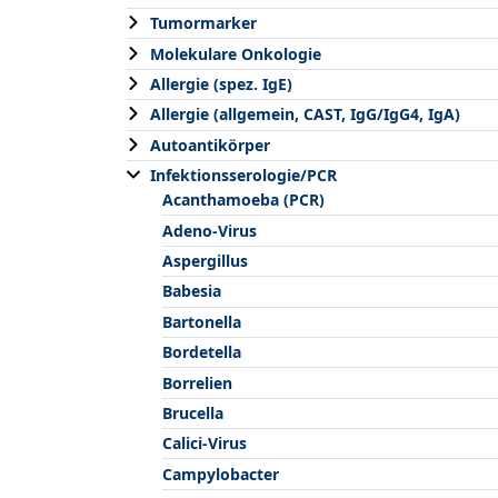
Tumormarker
Molekulare Onkologie
Allergie (spez. IgE)
Allergie (allgemein, CAST, IgG/IgG4, IgA)
Autoantikörper
Infektionsserologie/PCR
Acanthamoeba (PCR)
Adeno-Virus
Aspergillus
Babesia
Bartonella
Bordetella
Borrelien
Brucella
Calici-Virus
Campylobacter