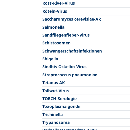
Ross-River-Virus
Röteln-Virus
Saccharomyces cerevisiae-Ak
Salmonella
Sandfliegenfieber-Virus
Schistosomen
Schwangerschaftsinfektionen
Shigella
Sindbis-Ockelbo-Virus
Streptococcus pneumoniae
Tetanus AK
Tollwut-Virus
TORCH-Serologie
Toxoplasma gondii
Trichinella
Trypanosoma