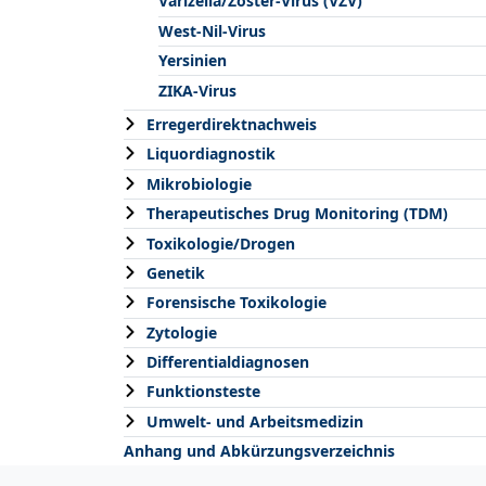
Varizella/Zoster-Virus (VZV)
West-Nil-Virus
Yersinien
ZIKA-Virus
Erregerdirektnachweis
Liquordiagnostik
Mikrobiologie
Therapeutisches Drug Monitoring (TDM)
Toxikologie/Drogen
Genetik
Forensische Toxikologie
Zytologie
Differentialdiagnosen
Funktionsteste
Umwelt- und Arbeitsmedizin
Anhang und Abkürzungsverzeichnis