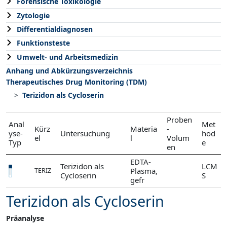
Forensische Toxikologie
Zytologie
Differentialdiagnosen
Funktionsteste
Umwelt- und Arbeitsmedizin
Anhang und Abkürzungsverzeichnis
Therapeutisches Drug Monitoring (TDM)
Terizidon als Cycloserin
Proben
Anal
Met
Kürz
Materia
-
yse-
Untersuchung
hod
el
l
Volum
Typ
e
en
EDTA-
Terizidon als
LCM
Plasma,
TERIZ
Cycloserin
S
gefr
Terizidon als Cycloserin
Präanalyse