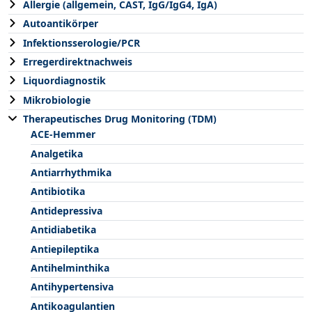
Allergie (allgemein, CAST, IgG/IgG4, IgA)
Autoantikörper
Infektionsserologie/PCR
Erregerdirektnachweis
Liquordiagnostik
Mikrobiologie
Therapeutisches Drug Monitoring (TDM)
ACE-Hemmer
Analgetika
Antiarrhythmika
Antibiotika
Antidepressiva
Antidiabetika
Antiepileptika
Antihelminthika
Antihypertensiva
Antikoagulantien