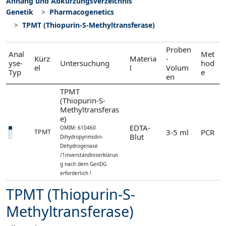
Anhang und Abkürzungsverzeichnis
Genetik
Pharmacogenetics
TPMT (Thiopurin-S-Methyltransferase)
Proben
Anal
Met
Kürz
Materia
-
yse-
Untersuchung
hod
el
l
Volum
Typ
e
en
TPMT
(Thiopurin-S-
Methyltransferas
e)
EDTA-
OMIM: 610460
3-5 ml
PCR
TPMT
Blut
Dihydropyrimidin-
Dehydrogenase
/1inverständniserklärun
g nach dem GenDG
erforderlich !
TPMT (Thiopurin-S-
Methyltransferase)