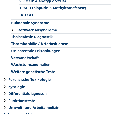
SLCO1B1-Genotyp c.521T>C
TPMT (Thiopurin-S-Methyltransferase)
UGT1A1
Pulmonale Syndrome
Stoffwechselsyndrome
Thalassämie Diagnostik
Thrombophilie / Arteriosklerose
Uniparentale Erkrankungen
Verwandtschaft
Wachstumsanomalien
Weitere genetische Teste
Forensische Toxikologie
Zytologie
Differentialdiagnosen
Funktionsteste
Umwelt- und Arbeitsmedizin