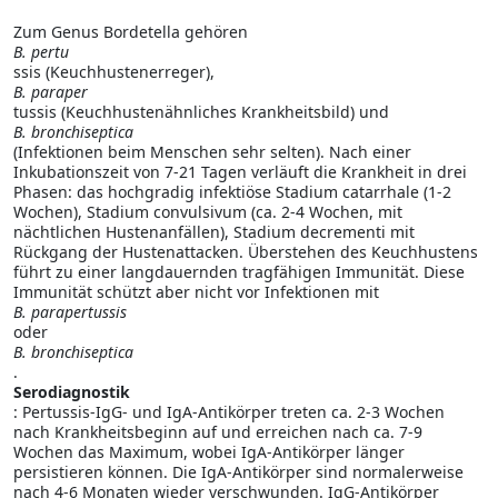
Zum Genus Bordetella gehören
B. pertu
ssis (Keuchhustenerreger),
B. paraper
tussis (Keuchhustenähnliches Krankheitsbild) und
B. bronchiseptica
(Infektionen beim Menschen sehr selten). Nach einer
Inkubationszeit von 7-21 Tagen verläuft die Krankheit in drei
Phasen: das hochgradig infektiöse Stadium catarrhale (1-2
Wochen), Stadium convulsivum (ca. 2-4 Wochen, mit
nächtlichen Hustenanfällen), Stadium decrementi mit
Rückgang der Hustenattacken. Überstehen des Keuchhustens
führt zu einer langdauernden tragfähigen Immunität. Diese
Immunität schützt aber nicht vor Infektionen mit
B. parapertussis
oder
B. bronchiseptica
.
Serodiagnostik
: Pertussis-IgG- und IgA-Antikörper treten ca. 2-3 Wochen
nach Krankheitsbeginn auf und erreichen nach ca. 7-9
Wochen das Maximum, wobei IgA-Antikörper länger
persistieren können. Die IgA-Antikörper sind normalerweise
nach 4-6 Monaten wieder verschwunden. IgG-Antikörper