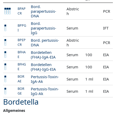
Bord.
Abstric
BPAP
parapertussis-
PCR
h
CR
DNA
Bord.
BPPG
parapertussis-
Serum
IFT
I
IgG
Bord. pertussis-
Abstric
BPEP
PCR
DNA
h
CR
Bordetellen
BFHA
Serum
100
EIA
(FHA)-IgA-EIA
E
Bordetellen
BFHG
Serum
100
EIA
(FHA)-IgG-EIA
E
Pertussis-Toxin-
BOR
Serum
1 ml
EIA
IgA-Ak
AE
Pertussis-Toxin-
BOR
Serum
1 ml
EIA
IgG-Ak
GE
Bordetella
Allgemeines