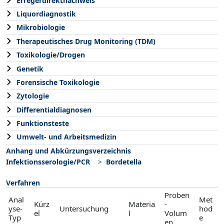
Erregerdirektnachweis
Liquordiagnostik
Mikrobiologie
Therapeutisches Drug Monitoring (TDM)
Toxikologie/Drogen
Genetik
Forensische Toxikologie
Zytologie
Differentialdiagnosen
Funktionsteste
Umwelt- und Arbeitsmedizin
Anhang und Abkürzungsverzeichnis
Infektionsserologie/PCR
Bordetella
Verfahren
Proben
Anal
Met
Kürz
Materia
-
yse-
Untersuchung
hod
el
l
Volum
Typ
e
en