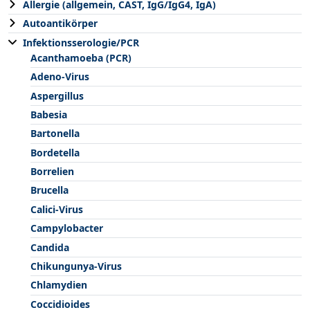
Allergie (allgemein, CAST, IgG/IgG4, IgA)
Autoantikörper
Infektionsserologie/PCR
Acanthamoeba (PCR)
Adeno-Virus
Aspergillus
Babesia
Bartonella
Bordetella
Borrelien
Brucella
Calici-Virus
Campylobacter
Candida
Chikungunya-Virus
Chlamydien
Coccidioides