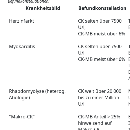
Befundkonstellationen:
Krankheitsbild
Befundkonstellation
Herzinfarkt
CK selten über 7500
U/l,
CK-MB meist über 6%
Myokarditis
CK selten über 7500
U/l,
CK-MB meist über 6%
Rhabdomyolyse (heterog.
CK weit über 20 000
Ätiologie)
bis zu einer Million
U/l
"Makro-CK"
CK-MB Anteil > 25%
hinweisend auf
Makro-CK