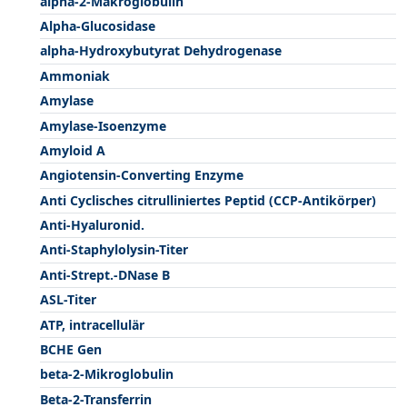
alpha-2-Makroglobulin
Alpha-Glucosidase
alpha-Hydroxybutyrat Dehydrogenase
Ammoniak
Amylase
Amylase-Isoenzyme
Amyloid A
Angiotensin-Converting Enzyme
Anti Cyclisches citrulliniertes Peptid (CCP-Antikörper)
Anti-Hyaluronid.
Anti-Staphylolysin-Titer
Anti-Strept.-DNase B
ASL-Titer
ATP, intracellulär
BCHE Gen
beta-2-Mikroglobulin
Beta-2-Transferrin