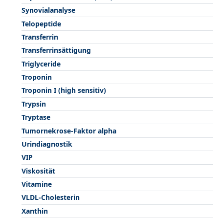
Synovialanalyse
Telopeptide
Transferrin
Transferrinsättigung
Triglyceride
Troponin
Troponin I (high sensitiv)
Trypsin
Tryptase
Tumornekrose-Faktor alpha
Urindiagnostik
VIP
Viskosität
Vitamine
VLDL-Cholesterin
Xanthin