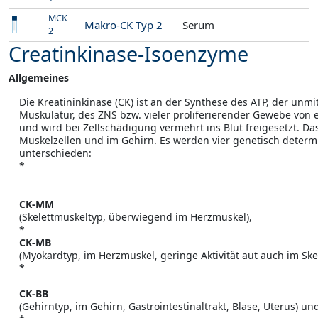
MCK
Makro-CK Typ 2
Serum
2
Creatinkinase-Isoenzyme
Allgemeines
Die Kreatininkinase (CK) ist an der Synthese des ATP, der unm
Muskulatur, des ZNS bzw. vieler proliferierender Gewebe vo
und wird bei Zellschädigung vermehrt ins Blut freigesetzt. Da
Muskelzellen und im Gehirn. Es werden vier genetisch determ
unterschieden:
*
CK-MM
(Skelettmuskeltyp, überwiegend im Herzmuskel),
*
CK-MB
(Myokardtyp, im Herzmuskel, geringe Aktivität aut auch im Ske
*
CK-BB
(Gehirntyp, im Gehirn, Gastrointestinaltrakt, Blase, Uterus) un