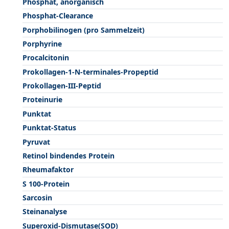
Phosphat, anorganisch
Phosphat-Clearance
Porphobilinogen (pro Sammelzeit)
Porphyrine
Procalcitonin
Prokollagen-1-N-terminales-Propeptid
Prokollagen-III-Peptid
Proteinurie
Punktat
Punktat-Status
Pyruvat
Retinol bindendes Protein
Rheumafaktor
S 100-Protein
Sarcosin
Steinanalyse
Superoxid-Dismutase(SOD)