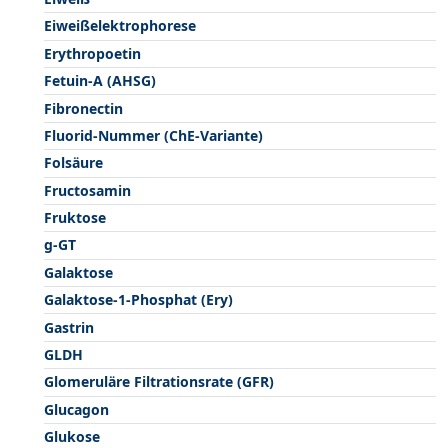
Eiweißelektrophorese
Erythropoetin
Fetuin-A (AHSG)
Fibronectin
Fluorid-Nummer (ChE-Variante)
Folsäure
Fructosamin
Fruktose
g-GT
Galaktose
Galaktose-1-Phosphat (Ery)
Gastrin
GLDH
Glomeruläre Filtrationsrate (GFR)
Glucagon
Glukose