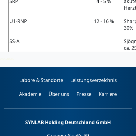
SRP
4 - 5 %
akute
Herz
U1-RNP
12 - 16 %
Sharp
30%
SS-A
Sjögr
ca. 2
2026-08-05
Labore & Standorte
Leistungsverzeichnis
Akademie
Über uns
Presse
Karriere
SYNLAB Holding Deutschland GmbH
Gubener Straße 39