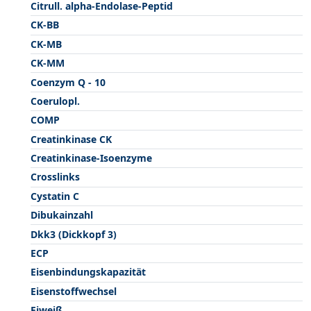
Citrull. alpha-Endolase-Peptid
CK-BB
CK-MB
CK-MM
Coenzym Q - 10
Coerulopl.
COMP
Creatinkinase CK
Creatinkinase-Isoenzyme
Crosslinks
Cystatin C
Dibukainzahl
Dkk3 (Dickkopf 3)
ECP
Eisenbindungskapazität
Eisenstoffwechsel
Eiweiß