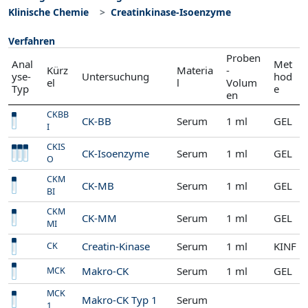
Klinische Chemie
Creatinkinase-Isoenzyme
Verfahren
Proben
Anal
Met
Kürz
Materia
-
yse-
Untersuchung
hod
el
l
Volum
Typ
e
en
CKBB
CK-BB
Serum
1 ml
GEL
I
CKIS
CK-Isoenzyme
Serum
1 ml
GEL
O
CKM
CK-MB
Serum
1 ml
GEL
BI
CKM
CK-MM
Serum
1 ml
GEL
MI
Creatin-Kinase
Serum
1 ml
KINF
CK
Makro-CK
Serum
1 ml
GEL
MCK
MCK
Makro-CK Typ 1
Serum
1