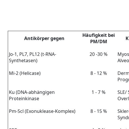
Häufigkeit bei
Antikörper gegen
K
PM/DM
Jo-1, PL7, PL12 (t-RNA-
20 -30 %
Myosi
Synthetasen)
Alveo
Mi-2 (Helicase)
8 - 12 %
Derm
Prog
Ku (DNA-abhängigen
1 - 7 %
SLE/ 
Proteinkinase
Over
Pm-Scl (Exonuklease-Komplex)
8 - 15 %
Skler
Synd