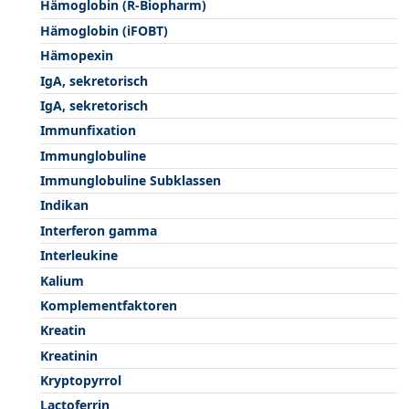
Hämoglobin (R-Biopharm)
Hämoglobin (iFOBT)
Hämopexin
IgA, sekretorisch
IgA, sekretorisch
Immunfixation
Immunglobuline
Immunglobuline Subklassen
Indikan
Interferon gamma
Interleukine
Kalium
Komplementfaktoren
Kreatin
Kreatinin
Kryptopyrrol
Lactoferrin