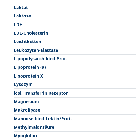
Laktat
Laktose
LDH
LDL-Cholesterin
Leichtketten
Leukozyten-Elastase
Lipopolysacch.bind.Prot.
Lipoprotein (a)
Lipoprotein X
Lysozym
lösl. Transferrin Rezeptor
Magnesium
Makrolipase
Mannose bind.Lektin/Prot.
Methylmalonsäure
Myoglobin