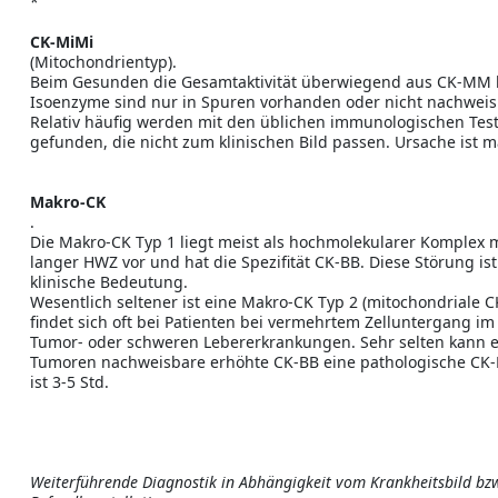
*
CK-MiMi
(Mitochondrientyp).
Beim Gesunden die Gesamtaktivität überwiegend aus CK-MM b
Isoenzyme sind nur in Spuren vorhanden oder nicht nachweis
Relativ häufig werden mit den üblichen immunologischen Tes
gefunden, die nicht zum klinischen Bild passen. Ursache ist 
Makro-CK
.
Die Makro-CK Typ 1 liegt meist als hochmolekularer Komplex
langer HWZ vor und hat die Spezifität CK-BB. Diese Störung is
klinische Bedeutung.
Wesentlich seltener ist eine Makro-CK Typ 2 (mitochondriale C
findet sich oft bei Patienten bei vermehrtem Zelluntergang i
Tumor- oder schweren Lebererkrankungen. Sehr selten kann e
Tumoren nachweisbare erhöhte CK-BB eine pathologische CK-
ist 3-5 Std.
Weiterführende Diagnostik in Abhängigkeit vom Krankheitsbild bz