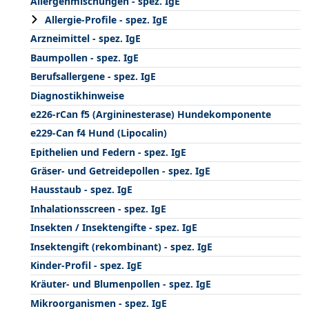
Allergenmischungen - spez. IgE
Allergie-Profile - spez. IgE
Arzneimittel - spez. IgE
Baumpollen - spez. IgE
Berufsallergene - spez. IgE
Diagnostikhinweise
e226-rCan f5 (Argininesterase) Hundekomponente
e229-Can f4 Hund (Lipocalin)
Epithelien und Federn - spez. IgE
Gräser- und Getreidepollen - spez. IgE
Hausstaub - spez. IgE
Inhalationsscreen - spez. IgE
Insekten / Insektengifte - spez. IgE
Insektengift (rekombinant) - spez. IgE
Kinder-Profil - spez. IgE
Kräuter- und Blumenpollen - spez. IgE
Mikroorganismen - spez. IgE