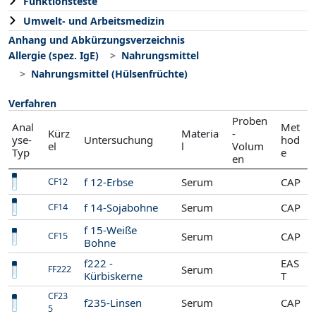
Funktionsteste
Umwelt- und Arbeitsmedizin
Anhang und Abkürzungsverzeichnis
Allergie (spez. IgE)
Nahrungsmittel
Nahrungsmittel (Hülsenfrüchte)
Verfahren
Proben
Anal
Met
Kürz
Materia
-
yse-
Untersuchung
hod
el
l
Volum
Typ
e
en
f 12-Erbse
Serum
CAP
CF12
f 14-Sojabohne
Serum
CAP
CF14
f 15-Weiße
Serum
CAP
CF15
Bohne
f222 -
EAS
Serum
FF222
Kürbiskerne
T
CF23
f235-Linsen
Serum
CAP
5