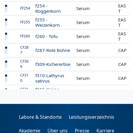
f254 -
EAS
Serum
FF254
Roggenkorn
T
f255 -
EAS
Serum
FF255
Weizenkorn
T
EAS
f260 - Tofu
Serum
FF260
T
CF28
f287-Rote Bohne
Serum
CAP
7
CF30
f309-Kichererbse
Serum
CAP
9
f310-Lathyrus
CF31
Serum
CAP
sativus
0
f315-Grüne
CF31
Serum
CAP
Bohne
5
2026-08-07
Labore & Standorte
Leistungsverzeichnis
Akademie
Über uns
Presse
Karriere