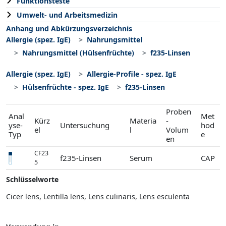
Funktionsteste
Umwelt- und Arbeitsmedizin
Anhang und Abkürzungsverzeichnis
Allergie (spez. IgE)
Nahrungsmittel
Nahrungsmittel (Hülsenfrüchte)
f235-Linsen
Allergie (spez. IgE)
Allergie-Profile - spez. IgE
Hülsenfrüchte - spez. IgE
f235-Linsen
Proben
Anal
Met
Kürz
Materia
-
yse-
Untersuchung
hod
el
l
Volum
Typ
e
en
CF23
f235-Linsen
Serum
CAP
5
Schlüsselworte
Cicer lens, Lentilla lens, Lens culinaris, Lens esculenta