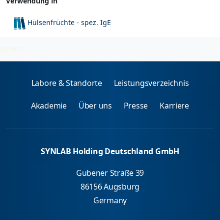
Verwendung in
Hülsenfrüchte - spez. IgE
Nahrungsmittel (Hülsenfrüchte)
2026-08-07
Labore & Standorte
Leistungsverzeichnis
Akademie
Über uns
Presse
Karriere
SYNLAB Holding Deutschland GmbH
Gubener Straße 39
86156 Augsburg
Germany