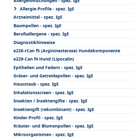
Allergenmischungen - spez. IgE
Allergie-Profile - spez. IgE
Arzneimittel - spez. IgE
Baumpollen - spez. IgE
Berufsallergene - spez. IgE
Diagnostikhinweise
e226-rCan f5 (Argininesterase) Hundekomponente
e229-Can f4 Hund (Lipocalin)
Epithelien und Federn - spez. IgE
Gräser- und Getreidepollen - spez. IgE
Hausstaub - spez. IgE
Inhalationsscreen - spez. IgE
Insekten / Insektengifte - spez. IgE
Insektengift (rekombinant) - spez. IgE
Kinder-Profil - spez. IgE
Kräuter- und Blumenpollen - spez. IgE
Mikroorganismen - spez. IgE