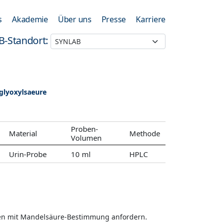
s
Akademie
Über uns
Presse
Karriere
B-Standort:
glyoxylsaeure
Proben-
Material
Methode
Volumen
Urin-Probe
10 ml
HPLC
men mit Mandelsäure-Bestimmung anfordern.