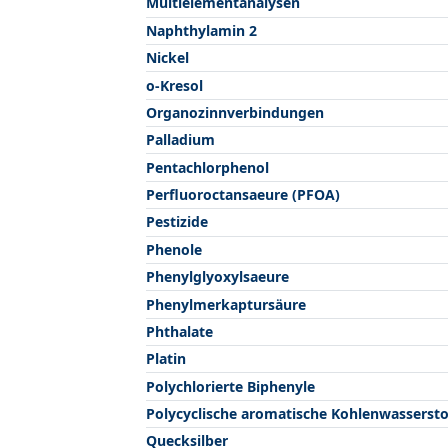
Multielementanalysen
Naphthylamin 2
Nickel
o-Kresol
Organozinnverbindungen
Palladium
Pentachlorphenol
Perfluoroctansaeure (PFOA)
Pestizide
Phenole
Phenylglyoxylsaeure
Phenylmerkaptursäure
Phthalate
Platin
Polychlorierte Biphenyle
Polycyclische aromatische Kohlenwassersto
Quecksilber