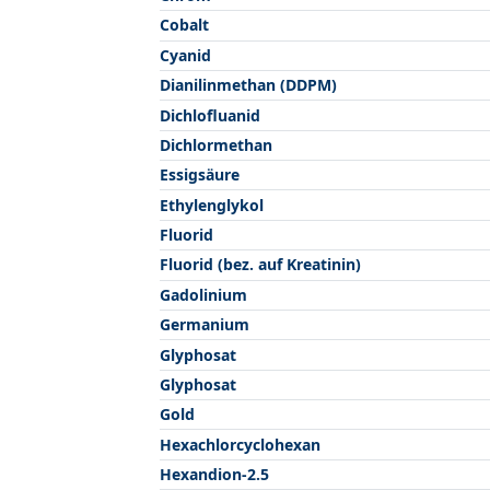
Cobalt
Cyanid
Dianilinmethan (DDPM)
Dichlofluanid
Dichlormethan
Essigsäure
Ethylenglykol
Fluorid
Fluorid (bez. auf Kreatinin)
Gadolinium
Germanium
Glyphosat
Glyphosat
Gold
Hexachlorcyclohexan
Hexandion-2.5