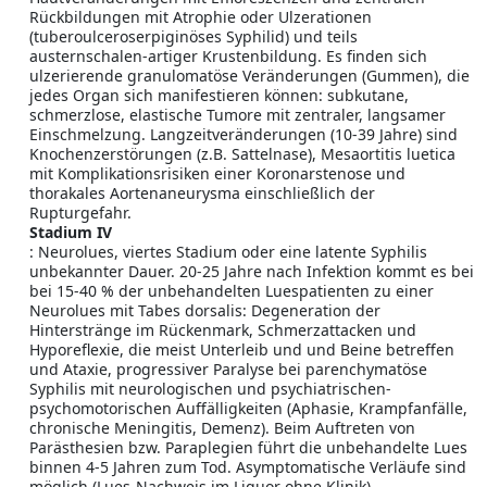
Rückbildungen mit Atrophie oder Ulzerationen
(tuberoulceroserpiginöses Syphilid) und teils
austernschalen-artiger Krustenbildung. Es finden sich
ulzerierende granulomatöse Veränderungen (Gummen), die
jedes Organ sich manifestieren können: subkutane,
schmerzlose, elastische Tumore mit zentraler, langsamer
Einschmelzung. Langzeitveränderungen (10-39 Jahre) sind
Knochenzerstörungen (z.B. Sattelnase), Mesaortitis luetica
mit Komplikationsrisiken einer Koronarstenose und
thorakales Aortenaneurysma einschließlich der
Rupturgefahr.
Stadium IV
: Neurolues, viertes Stadium oder eine latente Syphilis
unbekannter Dauer. 20-25 Jahre nach Infektion kommt es bei
bei 15-40 % der unbehandelten Luespatienten zu einer
Neurolues mit Tabes dorsalis: Degeneration der
Hinterstränge im Rückenmark, Schmerzattacken und
Hyporeflexie, die meist Unterleib und und Beine betreffen
und Ataxie, progressiver Paralyse bei parenchymatöse
Syphilis mit neurologischen und psychiatrischen-
psychomotorischen Auffälligkeiten (Aphasie, Krampfanfälle,
chronische Meningitis, Demenz). Beim Auftreten von
Parästhesien bzw. Paraplegien führt die unbehandelte Lues
binnen 4-5 Jahren zum Tod. Asymptomatische Verläufe sind
möglich (Lues-Nachweis im Liquor ohne Klinik).