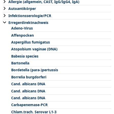
Allergie (allgemein, CAST, IgG/IgG4, IgA)
Autoantikörper
Infektionsserologie/PCR
Erregerdirektnachweis
Adeno-Virus
Affenpocken
Aspergillus fumigatus
Atopobium vaginae (DNA)
Babesia species
Bartonella
Bordetella (para-)pertussis
Borrelia burgdorferi
Cand. albicans DNA
Cand. albicans DNA
Cand. albicans DNA
Carbapenemase-PCR
Chlam.trach. Serovar L1-3