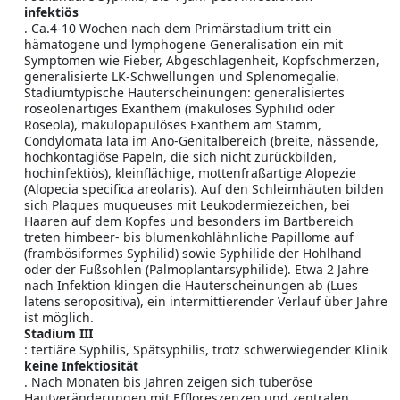
infektiös
. Ca.4-10 Wochen nach dem Primärstadium tritt ein
hämatogene und lymphogene Generalisation ein mit
Symptomen wie Fieber, Abgeschlagenheit, Kopfschmerzen,
generalisierte LK-Schwellungen und Splenomegalie.
Stadiumtypische Hauterscheinungen: generalisiertes
roseolenartiges Exanthem (makulöses Syphilid oder
Roseola), makulopapulöses Exanthem am Stamm,
Condylomata lata im Ano-Genitalbereich (breite, nässende,
hochkontagiöse Papeln, die sich nicht zurückbilden,
hochinfektiös), kleinflächige, mottenfraßartige Alopezie
(Alopecia specifica areolaris). Auf den Schleimhäuten bilden
sich Plaques muqueuses mit Leukodermiezeichen, bei
Haaren auf dem Kopfes und besonders im Bartbereich
treten himbeer- bis blumenkohlähnliche Papillome auf
(frambösiformes Syphilid) sowie Syphilide der Hohlhand
oder der Fußsohlen (Palmoplantarsyphilide). Etwa 2 Jahre
nach Infektion klingen die Hauterscheinungen ab (Lues
latens seropositiva), ein intermittierender Verlauf über Jahre
ist möglich.
Stadium III
: tertiäre Syphilis, Spätsyphilis, trotz schwerwiegender Klinik
keine Infektiosität
. Nach Monaten bis Jahren zeigen sich tuberöse
Hautveränderungen mit Effloreszenzen und zentralen