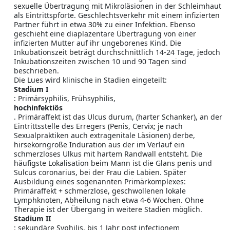
sexuelle Übertragung mit Mikroläsionen in der Schleimhaut
als Eintrittspforte. Geschlechtsverkehr mit einem infizierten
Partner führt in etwa 30% zu einer Infektion. Ebenso
geschieht eine diaplazentare Übertragung von einer
infizierten Mutter auf ihr ungeborenes Kind. Die
Inkubationszeit beträgt durchschnittlich 14-24 Tage, jedoch
Inkubationszeiten zwischen 10 und 90 Tagen sind
beschrieben.
Die Lues wird klinische in Stadien eingeteilt:
Stadium I
: Primärsyphilis, Frühsyphilis,
hochinfektiös
. Primäraffekt ist das Ulcus durum, (harter Schanker), an der
Eintrittsstelle des Erregers (Penis, Cervix; je nach
Sexualpraktiken auch extragenitale Läsionen) derbe,
hirsekorngroße Induration aus der im Verlauf ein
schmerzloses Ulkus mit hartem Randwall entsteht. Die
häufigste Lokalisation beim Mann ist die Glans penis und
Sulcus coronarius, bei der Frau die Labien. Später
Ausbildung eines sogenannten Primärkomplexes:
Primäraffekt + schmerzlose, geschwollenen lokale
Lymphknoten, Abheilung nach etwa 4-6 Wochen. Ohne
Therapie ist der Übergang in weitere Stadien möglich.
Stadium II
: sekundäre Syphilis, bis 1 Jahr post infectionem