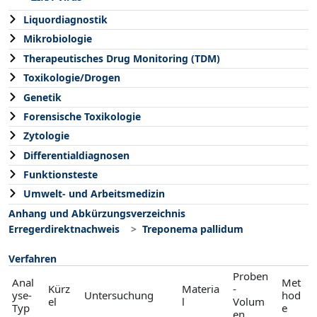
Liquordiagnostik
Mikrobiologie
Therapeutisches Drug Monitoring (TDM)
Toxikologie/Drogen
Genetik
Forensische Toxikologie
Zytologie
Differentialdiagnosen
Funktionsteste
Umwelt- und Arbeitsmedizin
Anhang und Abkürzungsverzeichnis
Erregerdirektnachweis
Treponema pallidum
Verfahren
Proben
Anal
Met
Kürz
Materia
-
yse-
Untersuchung
hod
el
l
Volum
Typ
e
en