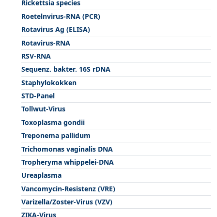
Rickettsia species
Roetelnvirus-RNA (PCR)
Rotavirus Ag (ELISA)
Rotavirus-RNA
RSV-RNA
Sequenz. bakter. 16S rDNA
Staphylokokken
STD-Panel
Tollwut-Virus
Toxoplasma gondii
Treponema pallidum
Trichomonas vaginalis DNA
Tropheryma whippelei-DNA
Ureaplasma
Vancomycin-Resistenz (VRE)
Varizella/Zoster-Virus (VZV)
ZIKA-Virus