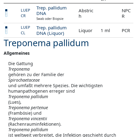
Trep. pallidum
Abstric
NPC
LUEP
DNA
h
R
CR
Swab oder Biopsie
Trep. pallidum
LUEP
Liquor
1 ml
PCR
DNA (Liquor)
CL
Treponema pallidum
Allgemeines
Die Gattung
Treponema
gehören zu der Familie der
Spirochaetaceae
und umfaßt mehrere Spezies. Die wichtigsten
humanpathogenen erreger sind
Treponema pallidum
(Lues),
Treponema pertenue
(Frambösie) und
Treponema vincentii
(Rachenrauminfektionen).
Treponema pallidum
ist weltweit verbreitet, die Infektion geschieht durch