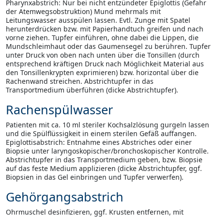
Pharynxabstrich: Nur bei nicht entzündeter Epiglottis (Gefahr
der Atemwegsobstruktion) Mund mehrmals mit
Leitungswasser ausspülen lassen. Evtl. Zunge mit Spatel
herunterdrücken bzw. mit Papierhandtuch greifen und nach
vorne ziehen. Tupfer einführen, ohne dabei die Lippen, die
Mundschleimhaut oder das Gaumensegel zu berühren. Tupfer
unter Druck von oben nach unten über die Tonsillen (durch
entsprechend kräftigen Druck nach Möglichkeit Material aus
den Tonsillenkrypten exprimieren) bzw. horizontal über die
Rachenwand streichen. Abstrichtupfer in das
Transportmedium überführen (dicke Abstrichtupfer).
Rachenspülwasser
Patienten mit ca. 10 ml steriler Kochsalzlösung gurgeln lassen
und die Spülflüssigkeit in einem sterilen Gefäß auffangen.
Epiglottisabstrich: Entnahme eines Abstriches oder einer
Biopsie unter laryngoskopischer/bronchoskopischer Kontrolle.
Abstrichtupfer in das Transportmedium geben, bzw. Biopsie
auf das feste Medium applizieren (dicke Abstrichtupfer, ggf.
Biopsien in das Gel einbringen und Tupfer verwerfen).
Gehörgangsabstrich
Ohrmuschel desinfizieren, ggf. Krusten entfernen, mit