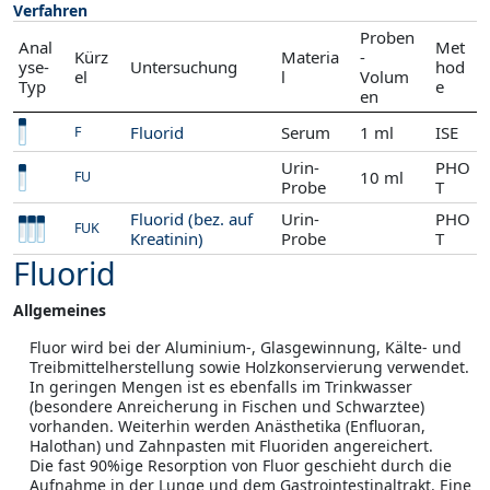
Verfahren
Proben
Anal
Met
Kürz
Materia
-
yse-
Untersuchung
hod
el
l
Volum
Typ
e
en
Fluorid
Serum
1 ml
ISE
F
Urin-
PHO
10 ml
FU
Probe
T
Fluorid (bez. auf
Urin-
PHO
FUK
Kreatinin)
Probe
T
Fluorid
Allgemeines
Fluor wird bei der Aluminium-, Glasgewinnung, Kälte- und
Treibmittelherstellung sowie Holzkonservierung verwendet.
In geringen Mengen ist es ebenfalls im Trinkwasser
(besondere Anreicherung in Fischen und Schwarztee)
vorhanden. Weiterhin werden Anästhetika (Enfluoran,
Halothan) und Zahnpasten mit Fluoriden angereichert.
Die fast 90%ige Resorption von Fluor geschieht durch die
Aufnahme in der Lunge und dem Gastrointestinaltrakt. Eine