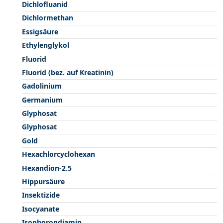
Dichlofluanid
Dichlormethan
Essigsäure
Ethylenglykol
Fluorid
Fluorid (bez. auf Kreatinin)
Gadolinium
Germanium
Glyphosat
Glyphosat
Gold
Hexachlorcyclohexan
Hexandion-2.5
Hippursäure
Insektizide
Isocyanate
Isophorondiamin