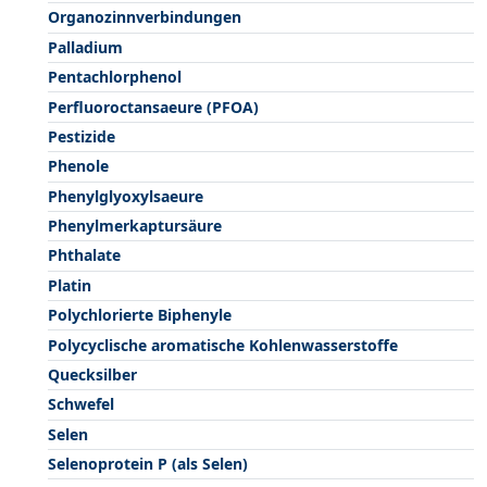
Organozinnverbindungen
Palladium
Pentachlorphenol
Perfluoroctansaeure (PFOA)
Pestizide
Phenole
Phenylglyoxylsaeure
Phenylmerkaptursäure
Phthalate
Platin
Polychlorierte Biphenyle
Polycyclische aromatische Kohlenwasserstoffe
Quecksilber
Schwefel
Selen
Selenoprotein P (als Selen)