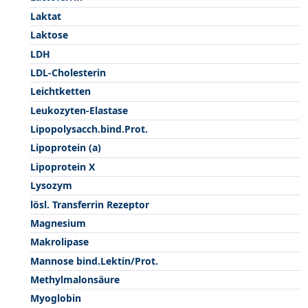
Laktat
Laktose
LDH
LDL-Cholesterin
Leichtketten
Leukozyten-Elastase
Lipopolysacch.bind.Prot.
Lipoprotein (a)
Lipoprotein X
Lysozym
lösl. Transferrin Rezeptor
Magnesium
Makrolipase
Mannose bind.Lektin/Prot.
Methylmalonsäure
Myoglobin