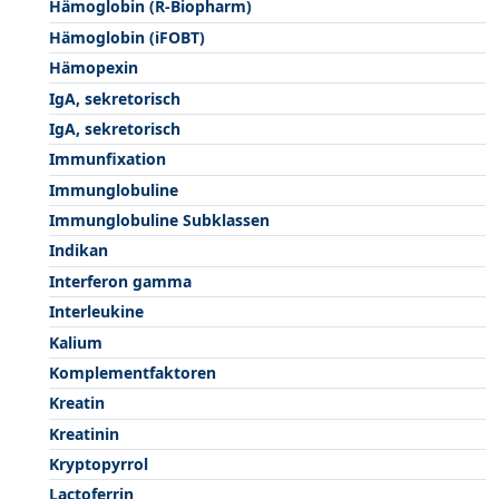
Hämoglobin (R-Biopharm)
Hämoglobin (iFOBT)
Hämopexin
IgA, sekretorisch
IgA, sekretorisch
Immunfixation
Immunglobuline
Immunglobuline Subklassen
Indikan
Interferon gamma
Interleukine
Kalium
Komplementfaktoren
Kreatin
Kreatinin
Kryptopyrrol
Lactoferrin