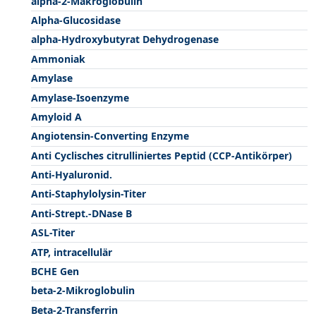
alpha-2-Makroglobulin
Alpha-Glucosidase
alpha-Hydroxybutyrat Dehydrogenase
Ammoniak
Amylase
Amylase-Isoenzyme
Amyloid A
Angiotensin-Converting Enzyme
Anti Cyclisches citrulliniertes Peptid (CCP-Antikörper)
Anti-Hyaluronid.
Anti-Staphylolysin-Titer
Anti-Strept.-DNase B
ASL-Titer
ATP, intracellulär
BCHE Gen
beta-2-Mikroglobulin
Beta-2-Transferrin