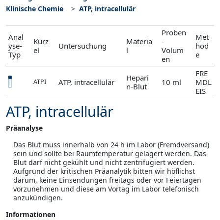
Klinische Chemie
ATP, intracellulär
Proben
Anal
Met
Kürz
Materia
-
yse-
Untersuchung
hod
el
l
Volum
Typ
e
en
FRE
Hepari
ATP, intracellulär
10 ml
MDL
ATPI
n-Blut
EIS
ATP, intracellulär
Präanalyse
Das Blut muss innerhalb von 24 h im Labor (Fremdversand)
sein und sollte bei Raumtemperatur gelagert werden. Das
Blut darf nicht gekühlt und nicht zentrifugiert werden.
Aufgrund der kritischen Präanalytik bitten wir höflichst
darum, keine Einsendungen freitags oder vor Feiertagen
vorzunehmen und diese am Vortag im Labor telefonisch
anzukündigen.
Informationen