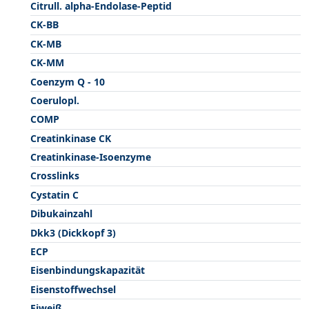
Citrull. alpha-Endolase-Peptid
CK-BB
CK-MB
CK-MM
Coenzym Q - 10
Coerulopl.
COMP
Creatinkinase CK
Creatinkinase-Isoenzyme
Crosslinks
Cystatin C
Dibukainzahl
Dkk3 (Dickkopf 3)
ECP
Eisenbindungskapazität
Eisenstoffwechsel
Eiweiß