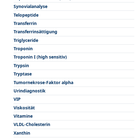
Synovialanalyse
Telopeptide
Transferrin
Transferrinsättigung
Triglyceride
Troponin
Troponin I (high sensitiv)
Trypsin
Tryptase
Tumornekrose-Faktor alpha
Urindiagnostik
VIP
Viskosität
Vitamine
VLDL-Cholesterin
Xanthin