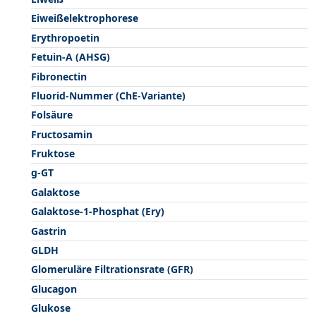
Eiweißelektrophorese
Erythropoetin
Fetuin-A (AHSG)
Fibronectin
Fluorid-Nummer (ChE-Variante)
Folsäure
Fructosamin
Fruktose
g-GT
Galaktose
Galaktose-1-Phosphat (Ery)
Gastrin
GLDH
Glomeruläre Filtrationsrate (GFR)
Glucagon
Glukose