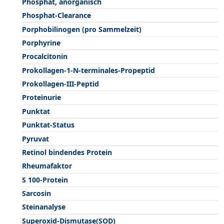
Phosphat, anorganisch
Phosphat-Clearance
Porphobilinogen (pro Sammelzeit)
Porphyrine
Procalcitonin
Prokollagen-1-N-terminales-Propeptid
Prokollagen-III-Peptid
Proteinurie
Punktat
Punktat-Status
Pyruvat
Retinol bindendes Protein
Rheumafaktor
S 100-Protein
Sarcosin
Steinanalyse
Superoxid-Dismutase(SOD)