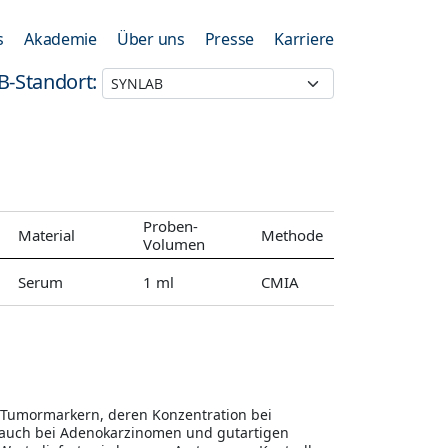
s
Akademie
Über uns
Presse
Karriere
B-Standort:
Proben-
Material
Methode
Volumen
Serum
1 ml
CMIA
 Tumormarkern, deren Konzentration bei
r auch bei Adenokarzinomen und gutartigen