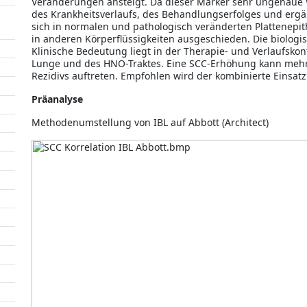
Veränderungen ansteigt. Da dieser Marker sehr ungenaue We
des Krankheitsverlaufs, des Behandlungserfolges und erg
sich in normalen und pathologisch veränderten Plattenepit
in anderen Körperflüssigkeiten ausgeschieden. Die biologis
Klinische Bedeutung liegt in der Therapie- und Verlaufskont
Lunge und des HNO-Traktes. Eine SCC-Erhöhung kann mehr
Rezidivs auftreten. Empfohlen wird der kombi­nierte Einsat
Präanalyse
Methodenumstellung von IBL auf Abbott (Architect)