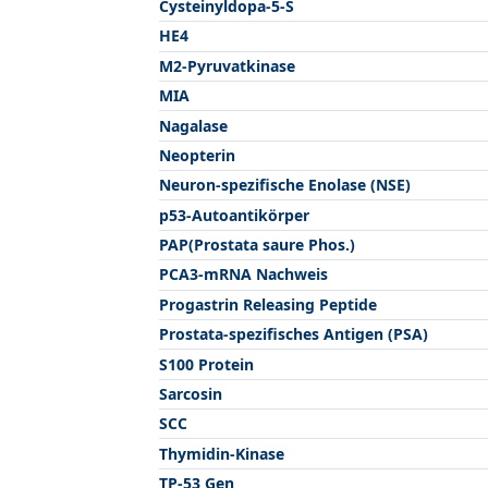
Cysteinyldopa-5-S
HE4
M2-Pyruvatkinase
MIA
Nagalase
Neopterin
Neuron-spezifische Enolase (NSE)
p53-Autoantikörper
PAP(Prostata saure Phos.)
PCA3-mRNA Nachweis
Progastrin Releasing Peptide
Prostata-spezifisches Antigen (PSA)
S100 Protein
Sarcosin
SCC
Thymidin-Kinase
TP-53 Gen