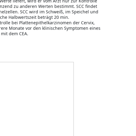
rte liefert, wird er vom Arzt nur zur Kontrolle
änzend zu anderen Werten bestimmt. SCC findet
helzellen. SCC wird im Schweiß, im Speichel und
che Halb­wertszeit beträgt 20 min.
rolle bei Plat­tenepithelkarzinomen der Cervix,
e­re Monate vor den klinischen Symptomen eines
z mit dem CEA.