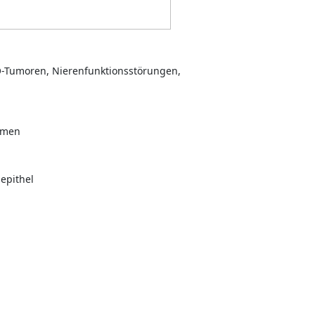
NO-Tumoren, Nierenfunktionsstörungen,
nomen
nepithel