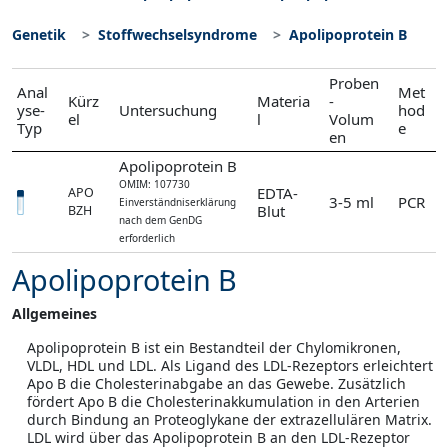
Genetik
Stoffwechselsyndrome
Apolipoprotein B
Proben
Anal
Met
Kürz
Materia
-
yse-
Untersuchung
hod
el
l
Volum
Typ
e
en
Apolipoprotein B
OMIM: 107730
EDTA-
APO
3-5 ml
PCR
Einverständniserklärung
Blut
BZH
nach dem GenDG
erforderlich
Apolipoprotein B
Allgemeines
Apolipoprotein B ist ein Bestandteil der Chylomikronen,
VLDL, HDL und LDL. Als Ligand des LDL-Rezeptors erleichtert
Apo B die Cholesterinabgabe an das Gewebe. Zusätzlich
fördert Apo B die Cholesterinakkumulation in den Arterien
durch Bindung an Proteoglykane der extrazellulären Matrix.
LDL wird über das Apolipoprotein B an den LDL-Rezeptor