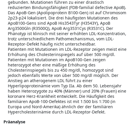
gebunden. Mutationen führen zu einer drastisch
reduzierten Bindungsfähigkeit (FDB-familial defective ApoB).
Das ApoB-Gen (Apolipoprotein B100-Gen) ist auf Chromosom
2p23-p24 lokalisiert. Die drei häufigsten Mutationen des
ApoB100-Gens sind ApoB His3543Tyr (H3543Y), ApoB
Arg3500Gln (R3500Q), ApoB Arg3531Cys (R3531C). Der
Phänotyp ist klinisch mit seiner erhöhten LDL-Konzentration,
trotz unterschiedlichem Pathomechanismus, vom LDL-
Rezeptor-Defekt häufig nicht unterscheidbar.
Patienten mit Mutationen im LDL-Rezeptor zeigen meist eine
Erhöhung des Cholesterinspiegels auf über 500 mg/dl.
Patienten mit Mutationen im ApoB100-Gen zeigen
heterozygot eher eine mäßige Erhöhung des
Cholesterinspiegels bis zu 450 mg/dl, homozygot sind
jedoch ebenfalls Werte von über 500 mg/dl möglich. Der
Anstieg an atherogenem LDL führt zu einer
Hyperlipoproteinämie vom Typ IIa. Ab dem 50. Lebensjahr
haben Heterozygote zu 40% (Männer) und 20% (Frauen) eine
koronare Herz-Krankheit entwickelt. Die Häufigkeit des
familiären ApoB-100-Defektes ist mit 1:500 bis 1:700 (in
Europa und Nord-Amerika) ähnlich der der familiären
Hypercholesterinämie durch LDL-Rezeptor-Defekt.
Präanalyse