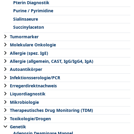
Pterin Diagnostik
Purine / Pyrimidine
Sialinsaeure
Succinylaceton
Tumormarker
Molekulare Onkologie
Allergie (spez. IgE)
Allergie (allgemein, CAST, IgG/IgG4, IgA)
Autoantikörper
Infektionsserologie/PCR
Erregerdirektnachweis
Liquordiagnostik
Mikrobiologie
Therapeutisches Drug Monitoring (TDM)
Toxikologie/Drogen
Genetik
Adenosin Deaminase Mangel