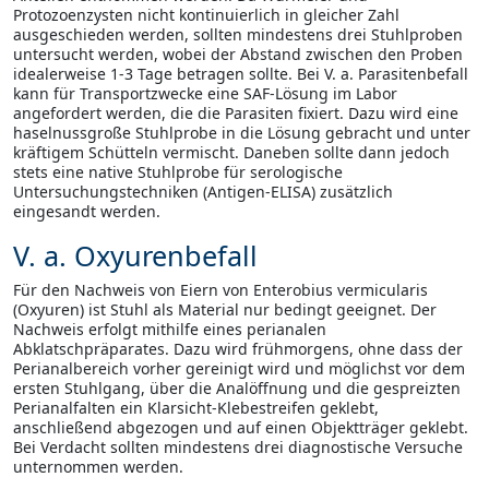
Protozoenzysten nicht kontinuierlich in gleicher Zahl
ausgeschieden werden, sollten mindestens drei Stuhlproben
untersucht werden, wobei der Abstand zwischen den Proben
idealerweise 1-3 Tage betragen sollte. Bei V. a. Parasitenbefall
kann für Transportzwecke eine SAF-Lösung im Labor
angefordert werden, die die Parasiten fixiert. Dazu wird eine
haselnussgroße Stuhlprobe in die Lösung gebracht und unter
kräftigem Schütteln vermischt. Daneben sollte dann jedoch
stets eine native Stuhlprobe für serologische
Untersuchungstechniken (Antigen-ELISA) zusätzlich
eingesandt werden.
V. a. Oxyurenbefall
Für den Nachweis von Eiern von Enterobius vermicularis
(Oxyuren) ist Stuhl als Material nur bedingt geeignet. Der
Nachweis erfolgt mithilfe eines perianalen
Abklatschpräparates. Dazu wird frühmorgens, ohne dass der
Perianalbereich vorher gereinigt wird und möglichst vor dem
ersten Stuhlgang, über die Analöffnung und die gespreizten
Perianalfalten ein Klarsicht-Klebestreifen geklebt,
anschließend abgezogen und auf einen Objektträger geklebt.
Bei Verdacht sollten mindestens drei diagnostische Versuche
unternommen werden.