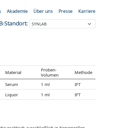
s
Akademie
Über uns
Presse
Karriere
B-Standort:
Proben-
Material
Methode
Volumen
Serum
1 ml
IFT
Liquor
1 ml
IFT
ie praktisch ausschließlich in Nervenzellen