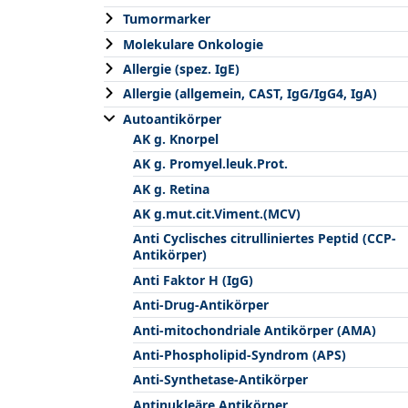
Tumormarker
Molekulare Onkologie
Allergie (spez. IgE)
Allergie (allgemein, CAST, IgG/IgG4, IgA)
Autoantikörper
AK g. Knorpel
AK g. Promyel.leuk.Prot.
AK g. Retina
AK g.mut.cit.Viment.(MCV)
Anti Cyclisches citrulliniertes Peptid (CCP-
Antikörper)
Anti Faktor H (IgG)
Anti-Drug-Antikörper
Anti-mitochondriale Antikörper (AMA)
Anti-Phospholipid-Syndrom (APS)
Anti-Synthetase-Antikörper
Antinukleäre Antikörper