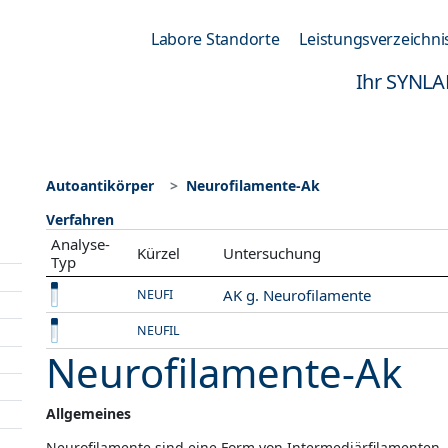
Labore Standorte
Leistungsverzeichni
Ihr SYNLA
Autoantikörper
Neurofilamente-Ak
Verfahren
Analyse-
Kürzel
Untersuchung
Typ
AK g. Neurofilamente
NEUFI
NEUFIL
Neurofilamente-Ak
Allgemeines
Neurofilamente sind eine Form von Intermediärfilamenten, d