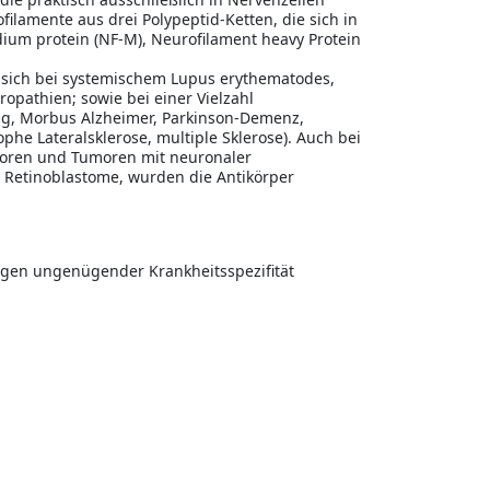
ilamente aus drei Polypeptid-Ketten, die sich in
um protein (NF-M), Neurofilament heavy Protein
 sich bei systemischem Lupus erythematodes,
ropathien; sowie bei einer Vielzahl
ng, Morbus Alzheimer, Parkinson-Demenz,
phe Lateralsklerose, multiple Sklerose). Auch bei
umoren und Tumoren mit neuronaler
 Retinoblastome, wurden die Antikörper
wegen ungenügender Krankheitsspezifität