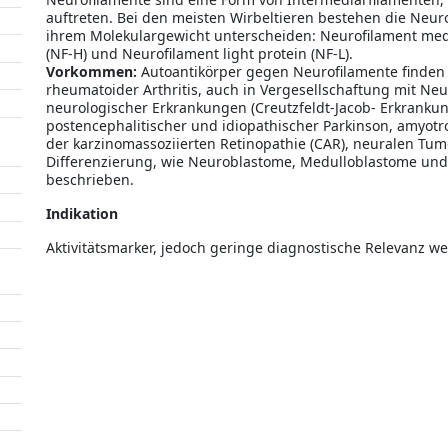
auftreten. Bei den meisten Wirbeltieren bestehen die Neurof
ihrem Molekulargewicht unterscheiden: Neurofilament medi
(NF-H) und Neurofilament light protein (NF-L).
Vorkommen:
Autoantikörper gegen Neurofilamente finden
rheumatoider Arthritis, auch in Vergesellschaftung mit Neu
neurologischer Erkrankungen (Creutzfeldt-Jacob- Erkranku
postencephalitischer und idiopathischer Parkinson, amyotro
der karzinomassoziierten Retinopathie (CAR), neuralen T
Differenzierung, wie Neuroblastome, Medulloblastome und
beschrieben.
Indikation
Aktivitätsmarker, jedoch geringe diagnostische Relevanz 