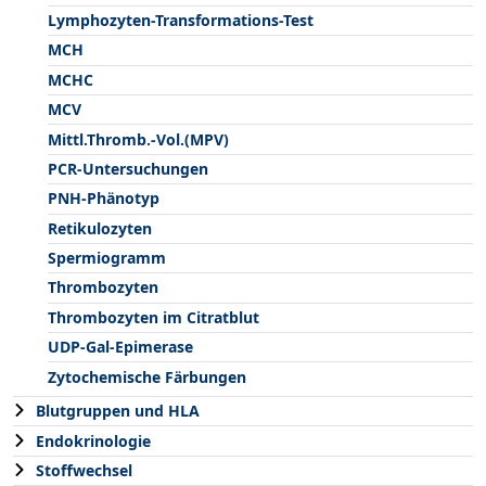
Lymphozyten-Transformations-Test
MCH
MCHC
MCV
Mittl.Thromb.-Vol.(MPV)
PCR-Untersuchungen
PNH-Phänotyp
Retikulozyten
Spermiogramm
Thrombozyten
Thrombozyten im Citratblut
UDP-Gal-Epimerase
Zytochemische Färbungen
Blutgruppen und HLA
Endokrinologie
Stoffwechsel