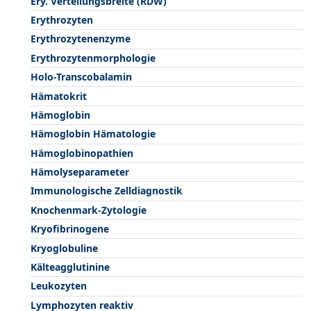
Ery. Verteilungsbreite (RDW)
Erythrozyten
Erythrozytenenzyme
Erythrozytenmorphologie
Holo-Transcobalamin
Hämatokrit
Hämoglobin
Hämoglobin Hämatologie
Hämoglobinopathien
Hämolyseparameter
Immunologische Zelldiagnostik
Knochenmark-Zytologie
Kryofibrinogene
Kryoglobuline
Kälteagglutinine
Leukozyten
Lymphozyten reaktiv