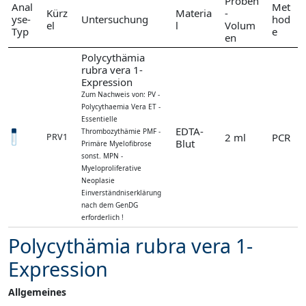
Proben
Anal
Met
Kürz
Materia
-
yse-
Untersuchung
hod
el
l
Volum
Typ
e
en
Polycythämia
rubra vera 1-
Expression
Zum Nachweis von: PV -
Polycythaemia Vera ET -
Essentielle
EDTA-
Thrombozythämie PMF -
2 ml
PCR
PRV1
Blut
Primäre Myelofibrose
sonst. MPN -
Myeloproliferative
Neoplasie
Einverständniserklärung
nach dem GenDG
erforderlich !
Polycythämia rubra vera 1-
Expression
Allgemeines