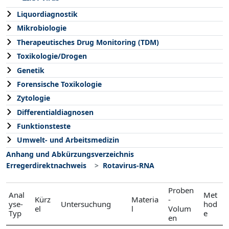
Liquordiagnostik
Mikrobiologie
Therapeutisches Drug Monitoring (TDM)
Toxikologie/Drogen
Genetik
Forensische Toxikologie
Zytologie
Differentialdiagnosen
Funktionsteste
Umwelt- und Arbeitsmedizin
Anhang und Abkürzungsverzeichnis
Erregerdirektnachweis
Rotavirus-RNA
Proben
Anal
Met
Kürz
Materia
-
yse-
Untersuchung
hod
el
l
Volum
Typ
e
en