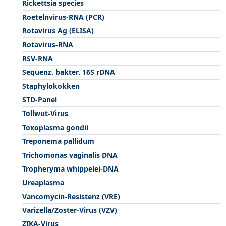
Rickettsia species
Roetelnvirus-RNA (PCR)
Rotavirus Ag (ELISA)
Rotavirus-RNA
RSV-RNA
Sequenz. bakter. 16S rDNA
Staphylokokken
STD-Panel
Tollwut-Virus
Toxoplasma gondii
Treponema pallidum
Trichomonas vaginalis DNA
Tropheryma whippelei-DNA
Ureaplasma
Vancomycin-Resistenz (VRE)
Varizella/Zoster-Virus (VZV)
ZIKA-Virus