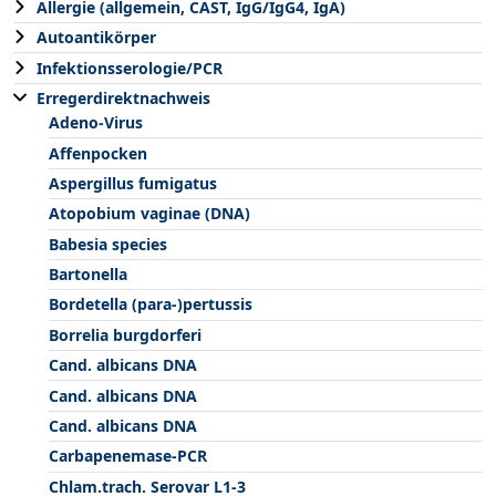
Allergie (allgemein, CAST, IgG/IgG4, IgA)
Autoantikörper
Infektionsserologie/PCR
Erregerdirektnachweis
Adeno-Virus
Affenpocken
Aspergillus fumigatus
Atopobium vaginae (DNA)
Babesia species
Bartonella
Bordetella (para-)pertussis
Borrelia burgdorferi
Cand. albicans DNA
Cand. albicans DNA
Cand. albicans DNA
Carbapenemase-PCR
Chlam.trach. Serovar L1-3