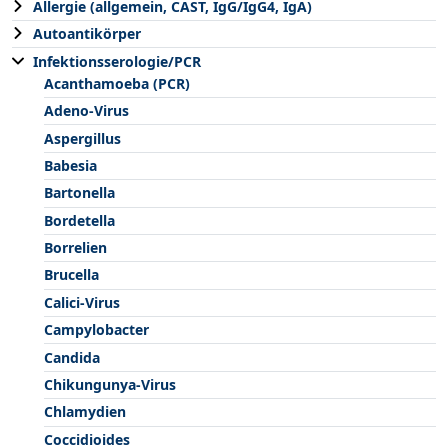
Allergie (allgemein, CAST, IgG/IgG4, IgA)
Autoantikörper
Infektionsserologie/PCR
Acanthamoeba (PCR)
Adeno-Virus
Aspergillus
Babesia
Bartonella
Bordetella
Borrelien
Brucella
Calici-Virus
Campylobacter
Candida
Chikungunya-Virus
Chlamydien
Coccidioides