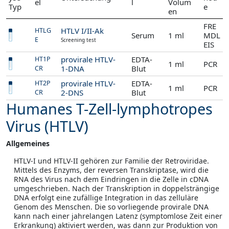
el
l
Volum
Typ
e
en
FRE
HTLV I/II-Ak
HTLG
Serum
1 ml
MDL
E
Screening test
EIS
provirale HTLV-
EDTA-
HT1P
1 ml
PCR
1-DNA
Blut
CR
provirale HTLV-
EDTA-
HT2P
1 ml
PCR
2-DNS
Blut
CR
Humanes T-Zell-lymphotropes
Virus (HTLV)
Allgemeines
HTLV-I und HTLV-II gehören zur Familie der Retroviridae.
Mittels des Enzyms, der reversen Transkriptase, wird die
RNA des Virus nach dem Eindringen in die Zelle in cDNA
umgeschrieben. Nach der Transkription in doppelsträngige
DNA erfolgt eine zufällige Integration in das zelluläre
Genom des Menschen. Die so vorliegende provirale DNA
kann nach einer jahrelangen Latenz (symptomlose Zeit einer
Erkrankung) aktiviert werden, was dann zur Produktion von