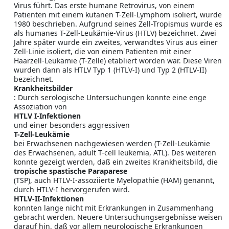
Virus führt. Das erste humane Retrovirus, von einem
Patienten mit einem kutanen T-Zell-Lymphom isoliert, wurde
1980 beschrieben. Aufgrund seines Zell-Tropismus wurde es
als humanes T-Zell-Leukämie-Virus (HTLV) bezeichnet. Zwei
Jahre später wurde ein zweites, verwandtes Virus aus einer
Zell-Linie isoliert, die von einem Patienten mit einer
Haarzell-Leukämie (T-Zelle) etabliert worden war. Diese Viren
wurden dann als HTLV Typ 1 (HTLV-I) und Typ 2 (HTLV-II)
bezeichnet.
Krankheitsbilder
: Durch serologische Untersuchungen konnte eine enge
Assoziation von
HTLV I-Infektionen
und einer besonders aggressiven
T-Zell-Leukämie
bei Erwachsenen nachgewiesen werden (T-Zell-Leukämie
des Erwachsenen, adult T-cell leukemia, ATL). Des weiteren
konnte gezeigt werden, daß ein zweites Krankheitsbild, die
tropische spastische Paraparese
(TSP), auch HTLV-I-assoziierte Myelopathie (HAM) genannt,
durch HTLV-I hervorgerufen wird.
HTLV-II-Infektionen
konnten lange nicht mit Erkrankungen in Zusammenhang
gebracht werden. Neuere Untersuchungsergebnisse weisen
darauf hin, daß vor allem neurologische Erkrankungen