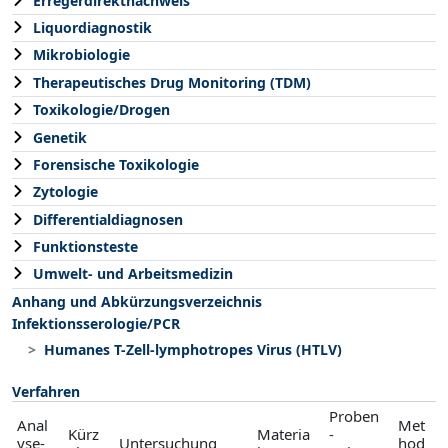
Erregerdirektnachweis
Liquordiagnostik
Mikrobiologie
Therapeutisches Drug Monitoring (TDM)
Toxikologie/Drogen
Genetik
Forensische Toxikologie
Zytologie
Differentialdiagnosen
Funktionsteste
Umwelt- und Arbeitsmedizin
Anhang und Abkürzungsverzeichnis
Infektionsserologie/PCR
Humanes T-Zell-lymphotropes Virus (HTLV)
Verfahren
Proben
Anal
Met
Kürz
Materia
-
yse-
Untersuchung
hod