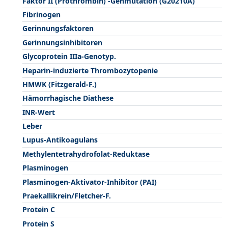
Faktor II (Prothrombin) -Genmutation (G20210A)
Fibrinogen
Gerinnungsfaktoren
Gerinnungsinhibitoren
Glycoprotein IIIa-Genotyp.
Heparin-induzierte Thrombozytopenie
HMWK (Fitzgerald-F.)
Hämorrhagische Diathese
INR-Wert
Leber
Lupus-Antikoagulans
Methylentetrahydrofolat-Reduktase
Plasminogen
Plasminogen-Aktivator-Inhibitor (PAI)
Praekallikrein/Fletcher-F.
Protein C
Protein S