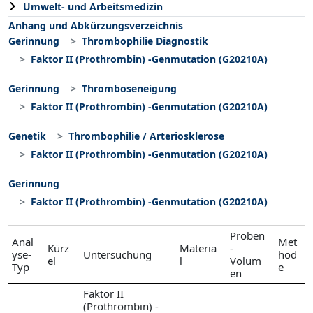
Umwelt- und Arbeitsmedizin
Anhang und Abkürzungsverzeichnis
Gerinnung
Thrombophilie Diagnostik
Faktor II (Prothrombin) -Genmutation (G20210A)
Gerinnung
Thromboseneigung
Faktor II (Prothrombin) -Genmutation (G20210A)
Genetik
Thrombophilie / Arteriosklerose
Faktor II (Prothrombin) -Genmutation (G20210A)
Gerinnung
Faktor II (Prothrombin) -Genmutation (G20210A)
Proben
Anal
Met
Kürz
Materia
-
yse-
Untersuchung
hod
el
l
Volum
Typ
e
en
Faktor II
(Prothrombin) -