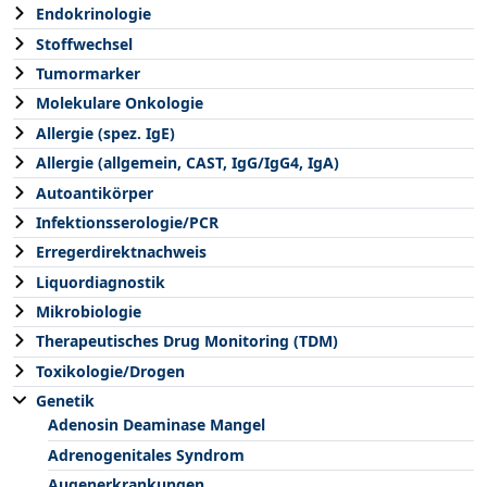
Endokrinologie
Stoffwechsel
Tumormarker
Molekulare Onkologie
Allergie (spez. IgE)
Allergie (allgemein, CAST, IgG/IgG4, IgA)
Autoantikörper
Infektionsserologie/PCR
Erregerdirektnachweis
Liquordiagnostik
Mikrobiologie
Therapeutisches Drug Monitoring (TDM)
Toxikologie/Drogen
Genetik
Adenosin Deaminase Mangel
Adrenogenitales Syndrom
Augenerkrankungen