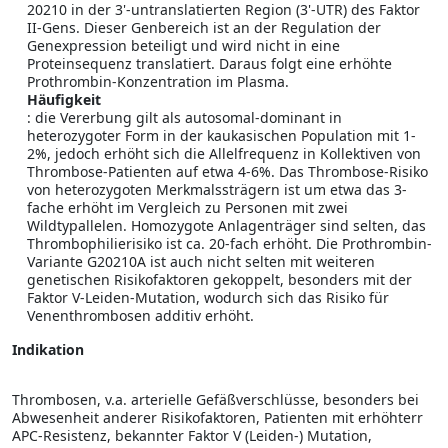
20210 in der 3'-untranslatierten Region (3'-UTR) des Faktor
II-Gens. Dieser Genbereich ist an der Regulation der
Genexpression beteiligt und wird nicht in eine
Proteinsequenz translatiert. Daraus folgt eine erhöhte
Prothrombin-Konzentration im Plasma.
Häufigkeit
: die Vererbung gilt als autosomal-dominant in
heterozygoter Form in der kaukasischen Population mit 1-
2%, jedoch erhöht sich die Allelfrequenz in Kollektiven von
Thrombose-Patienten auf etwa 4-6%. Das Thrombose-Risiko
von heterozygoten Merkmalssträgern ist um etwa das 3-
fache erhöht im Vergleich zu Personen mit zwei
Wildtypallelen. Homozygote Anlagenträger sind selten, das
Thrombophilierisiko ist ca. 20-fach erhöht. Die Prothrombin-
Variante G20210A ist auch nicht selten mit weiteren
genetischen Risikofaktoren gekoppelt, besonders mit der
Faktor V-Leiden-Mutation, wodurch sich das Risiko für
Venenthrombosen additiv erhöht.
Indikation
Thrombosen, v.a. arterielle Gefäßverschlüsse, besonders bei
Abwesenheit anderer Risikofaktoren, Patienten mit erhöhterr
APC-Resistenz, bekannter Faktor V (Leiden-) Mutation,