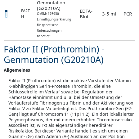
Genmutation
(G20210A)
EDTA-
FA2Z
3-5 ml
PCR
OMIM: 176930
Blut
H
Einwilligungserklärung
für genetische
Untersuchungen
benötigt !
Faktor II (Prothrombin) -
Genmutation (G20210A)
Allgemeines
Faktor II (Prothrombin) ist die inaktive Vorstufe der Vitamin
K-abhängigen Serin-Protease Thrombin, die eine
Schlüsselrolle im Verlauf sowie bei Regulation der
Hämostase einnimmt und u. a. bei der Umsetzung der
Vorläuferstufe Fibrinogen zu Fibrin und der Aktivierung von
Faktor V zu Faktor Va beteiligt ist. Das Prothrombin-Gen (F2-
Gen) liegt auf Chromosom 11 (11p11.2). Ein dort lokalisierter
Polymorphismus, der mit einem erhöhten Thromboserisiko
assoziiert ist, wirkt als eigenständiger hereditärer
Risikofaktor. Bei dieser Variante handelt es sich um einen
Guanin- (G-) nach Adenin (A-) Austausch an der Position