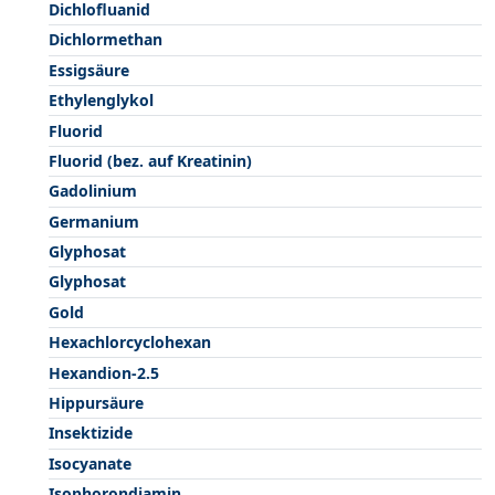
Dichlofluanid
Dichlormethan
Essigsäure
Ethylenglykol
Fluorid
Fluorid (bez. auf Kreatinin)
Gadolinium
Germanium
Glyphosat
Glyphosat
Gold
Hexachlorcyclohexan
Hexandion-2.5
Hippursäure
Insektizide
Isocyanate
Isophorondiamin