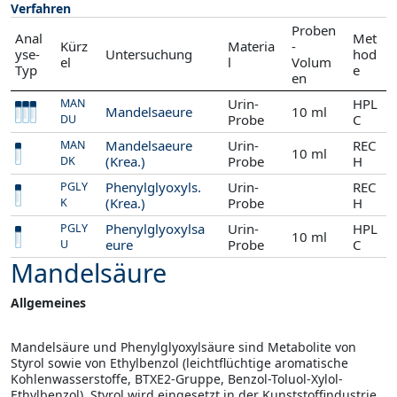
Verfahren
Proben
Anal
Met
Kürz
Materia
-
yse-
Untersuchung
hod
el
l
Volum
Typ
e
en
Urin-
HPL
MAN
Mandelsaeure
10 ml
Probe
C
DU
Mandelsaeure
Urin-
REC
MAN
10 ml
(Krea.)
Probe
H
DK
Phenylglyoxyls.
Urin-
REC
PGLY
(Krea.)
Probe
H
K
Phenylglyoxylsa
Urin-
HPL
PGLY
10 ml
eure
Probe
C
U
Mandelsäure
Allgemeines
Mandelsäure und Phenylglyoxylsäure sind Metabolite von
Styrol sowie von Ethylbenzol (leichtflüchtige aromatische
Kohlenwasserstoffe, BTXE2-Gruppe, Benzol-Toluol-Xylol-
Ethylbenzol). Styrol wird eingesetzt in der Kunststoffindustrie