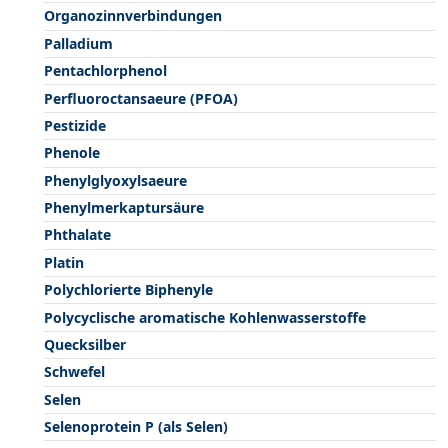
Organozinnverbindungen
Palladium
Pentachlorphenol
Perfluoroctansaeure (PFOA)
Pestizide
Phenole
Phenylglyoxylsaeure
Phenylmerkaptursäure
Phthalate
Platin
Polychlorierte Biphenyle
Polycyclische aromatische Kohlenwasserstoffe
Quecksilber
Schwefel
Selen
Selenoprotein P (als Selen)