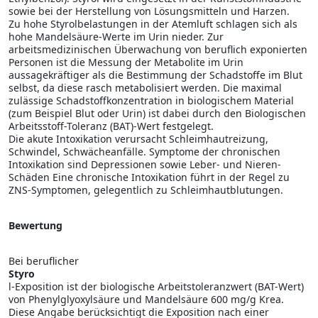
sowie bei der Herstellung von Lösungsmitteln und Harzen.
Zu hohe Styrolbelastungen in der Atemluft schlagen sich als
hohe Mandelsäure-Werte im Urin nieder. Zur
arbeitsmedizinischen Überwachung von beruflich exponierten
Personen ist die Messung der Metabolite im Urin
aussagekräftiger als die Bestimmung der Schadstoffe im Blut
selbst, da diese rasch metabolisiert werden. Die maximal
zulässige Schadstoffkonzentration in biologischem Material
(zum Beispiel Blut oder Urin) ist dabei durch den Biologischen
Arbeitsstoff-Toleranz (BAT)-Wert festgelegt.
Die akute Intoxikation verursacht Schleimhautreizung,
Schwindel, Schwächeanfälle. Symptome der chronischen
Intoxikation sind Depressionen sowie Leber- und Nieren-
Schäden Eine chronische Intoxikation führt in der Regel zu
ZNS-Symptomen, gelegentlich zu Schleimhautblutungen.
Bewertung
Bei beruflicher
Styro
l-Exposition ist der biologische Arbeitstoleranzwert (BAT-Wert)
von Phenylglyoxylsäure und Mandelsäure 600 mg/g Krea.
Diese Angabe berücksichtigt die Exposition nach einer