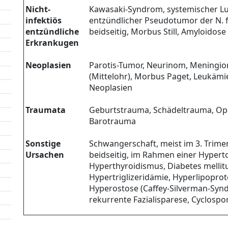
Nicht-
Kawasaki-Syndrom, systemischer L
infektiös
entzündlicher Pseudotumor der N. fa
entzündliche
beidseitig, Morbus Still, Amyloidose
Erkrankugen
Neoplasien
Parotis-Tumor, Neurinom, Mening
(Mittelohr), Morbus Paget, Leukämi
Neoplasien
Traumata
Geburtstrauma, Schädeltrauma, Oper
Barotrauma
Sonstige
Schwangerschaft, meist im 3. Trim
Ursachen
beidseitig, im Rahmen einer Hypert
Hyperthyroidismus, Diabetes mellitu
Hypertriglizeridämie, Hyperlipoprote
Hyperostose (Caffey-Silverman-Synd
rekurrente Fazialisparese, Cyclosp