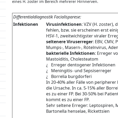
eines H. zoster im Bereich mehrerer Hirnnerven.
Differentialdiagnostik Facialisparese:
Infektionen
Virusinfektionen
: VZV (H. zoster),
fehlen, bzw. sie erscheinen erst ein
HSV-1, zweitwichtigster viraler Erre
seltenere Viruserreger
: EBV, CMV, 
Mumps-, Masern-, Rötelnvirus, Aden
bakterielle Infektionen
: Erreger v
Mastoiditis, Cholesteatom
¿ Erreger dentogener Infektionen
¿ Meningitis- und Sepsiserreger
¿ Borrelia burgdorferi
In 20-40% aller Fälle von peripherer
die Ursache. In ca. 5-15% aller Bo
es zu einer FP. Bei 30-50% bei Patie
kommt es zu einer FP.
Sehr seltene Erreger: Leptospiren
Bartonella henselae, Rickettsien