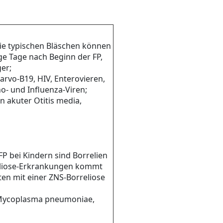
 die typischen Bläschen können
ige Tage nach Beginn der FP,
ger;
Parvo-B19, HIV, Enterovieren,
o- und Influenza-Viren;
on akuter Otitis media,
 FP bei Kindern sind Borrelien
rreliose-Erkrankungen kommt
nten mit einer ZNS-Borreliose
, Mycoplasma pneumoniae,