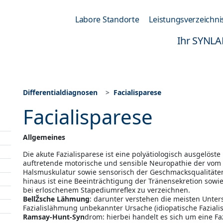
Labore Standorte
Leistungsverzeichni
Ihr SYNLA
Differentialdiagnosen
Facialisparese
Facialisparese
Allgemeines
Die akute Fazialisparese ist eine polyätiologisch ausgelöste
auftretende motorische und sensible Neuropathie der vom 
Halsmuskulatur sowie sensorisch der Geschmacksqualitäten
hinaus ist eine Beeinträchtigung der Tränensekretion sow
bei erloschenem Stapediumreflex zu verzeichnen.
BellŽsche Lähmung
: darunter verstehen die meisten Unters
Fazialislähmung unbekannter Ursache (idiopatische Fazialis
Ramsay-Hunt-Syn
drom: hierbei handelt es sich um eine Fa