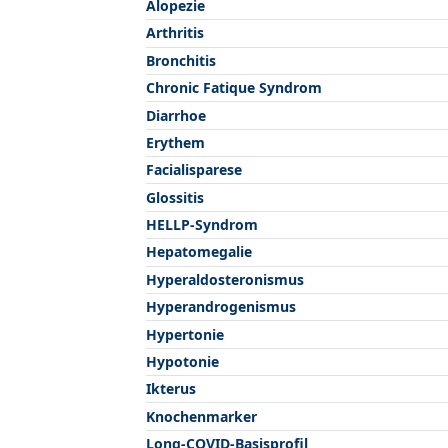
Alopezie
Arthritis
Bronchitis
Chronic Fatique Syndrom
Diarrhoe
Erythem
Facialisparese
Glossitis
HELLP-Syndrom
Hepatomegalie
Hyperaldosteronismus
Hyperandrogenismus
Hypertonie
Hypotonie
Ikterus
Knochenmarker
Long-COVID-Basisprofil