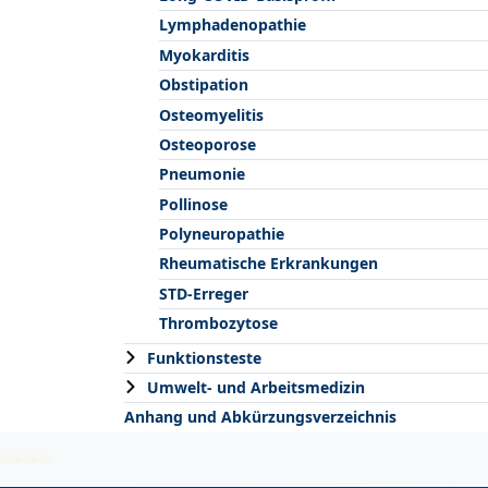
Lymphadenopathie
Myokarditis
Obstipation
Osteomyelitis
Osteoporose
Pneumonie
Pollinose
Polyneuropathie
Rheumatische Erkrankungen
STD-Erreger
Thrombozytose
Funktionsteste
Umwelt- und Arbeitsmedizin
Anhang und Abkürzungsverzeichnis
2026-08-05