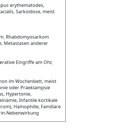
upus erythematodes,
cialis, Sarkoidose, meist
iom, Rhabdomyosarkom
e, Metastasen anderer
ative Eingriffe am Ohr,
enon im Wochenbett, meist
onie oder Präeklampsie
s, Hypertonie,
inämie, Infantile kortikale
rom), Hämophilie, Familiäre
orin-Nebenwirkung