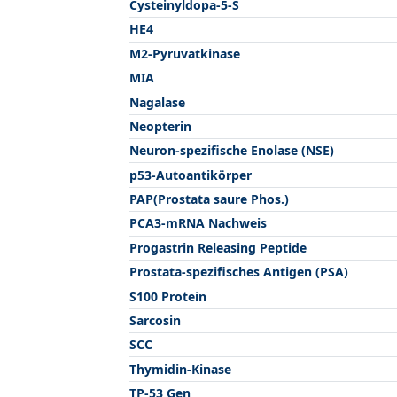
Cysteinyldopa-5-S
HE4
M2-Pyruvatkinase
MIA
Nagalase
Neopterin
Neuron-spezifische Enolase (NSE)
p53-Autoantikörper
PAP(Prostata saure Phos.)
PCA3-mRNA Nachweis
Progastrin Releasing Peptide
Prostata-spezifisches Antigen (PSA)
S100 Protein
Sarcosin
SCC
Thymidin-Kinase
TP-53 Gen