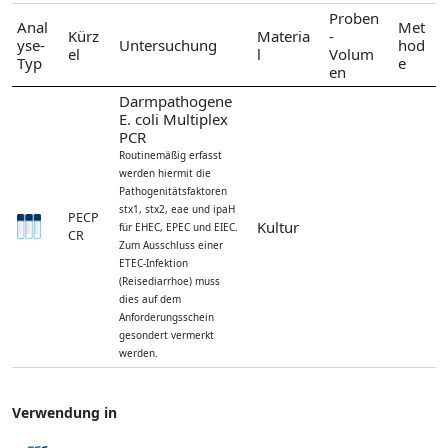
Proben
Anal
Met
Kürz
Materia
-
yse-
Untersuchung
hod
el
l
Volum
Typ
e
en
Darmpathogene
E. coli Multiplex
PCR
Routinemäßig erfasst
werden hiermit die
Pathogenitätsfaktoren
stx1, stx2, eae und ipaH
PECP
Kultur
für EHEC, EPEC und EIEC.
CR
Zum Ausschluss einer
ETEC-Infektion
(Reisediarrhoe) muss
dies auf dem
Anforderungsschein
gesondert vermerkt
werden.
Verwendung in