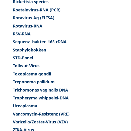
Rickettsia species
Roetelnvirus-RNA (PCR)
Rotavirus Ag (ELISA)
Rotavirus-RNA
RSV-RNA
Sequenz. bakter. 16S rDNA
Staphylokokken
STD-Panel
Tollwut-Virus
Toxoplasma gondii
Treponema pallidum
Trichomonas vaginalis DNA
Tropheryma whippelei-DNA
Ureaplasma
Vancomycin-Resistenz (VRE)
Varizella/Zoster-Virus (VZV)
ZIKA-Virus