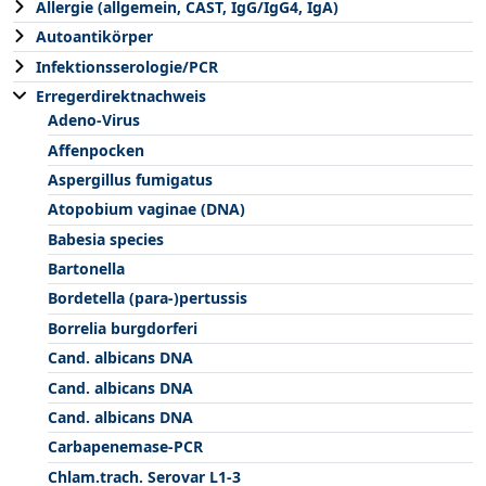
Allergie (allgemein, CAST, IgG/IgG4, IgA)
Autoantikörper
Infektionsserologie/PCR
Erregerdirektnachweis
Adeno-Virus
Affenpocken
Aspergillus fumigatus
Atopobium vaginae (DNA)
Babesia species
Bartonella
Bordetella (para-)pertussis
Borrelia burgdorferi
Cand. albicans DNA
Cand. albicans DNA
Cand. albicans DNA
Carbapenemase-PCR
Chlam.trach. Serovar L1-3