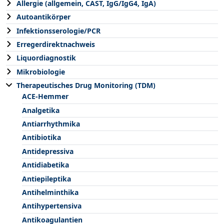
Allergie (allgemein, CAST, IgG/IgG4, IgA)
Autoantikörper
Infektionsserologie/PCR
Erregerdirektnachweis
Liquordiagnostik
Mikrobiologie
Therapeutisches Drug Monitoring (TDM)
ACE-Hemmer
Analgetika
Antiarrhythmika
Antibiotika
Antidepressiva
Antidiabetika
Antiepileptika
Antihelminthika
Antihypertensiva
Antikoagulantien