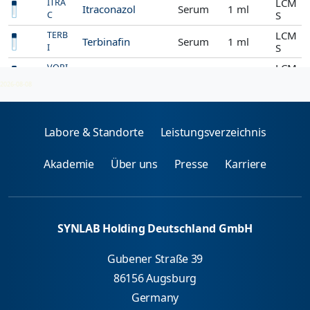
LCM
ITRA
Itraconazol
Serum
1 ml
S
C
LCM
TERB
Terbinafin
Serum
1 ml
S
I
LCM
VORI
Voriconazol
Serum
S
C
2026-08-08
Labore & Standorte
Leistungsverzeichnis
Akademie
Über uns
Presse
Karriere
SYNLAB Holding Deutschland GmbH
Gubener Straße 39
86156 Augsburg
Germany