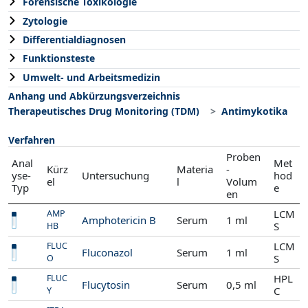
Forensische Toxikologie
Zytologie
Differentialdiagnosen
Funktionsteste
Umwelt- und Arbeitsmedizin
Anhang und Abkürzungsverzeichnis
Therapeutisches Drug Monitoring (TDM)
Antimykotika
Verfahren
Proben
Anal
Met
Kürz
Materia
-
yse-
Untersuchung
hod
el
l
Volum
Typ
e
en
LCM
AMP
Amphotericin B
Serum
1 ml
S
HB
LCM
FLUC
Fluconazol
Serum
1 ml
S
O
HPL
FLUC
Flucytosin
Serum
0,5 ml
C
Y