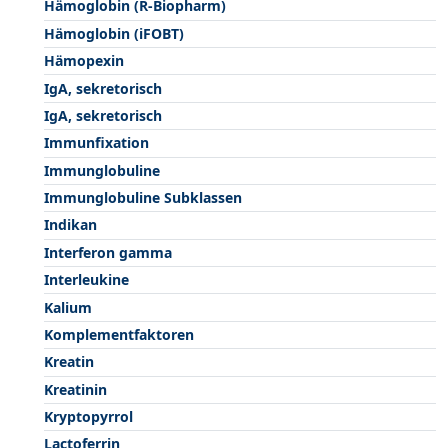
Hämoglobin (R-Biopharm)
Hämoglobin (iFOBT)
Hämopexin
IgA, sekretorisch
IgA, sekretorisch
Immunfixation
Immunglobuline
Immunglobuline Subklassen
Indikan
Interferon gamma
Interleukine
Kalium
Komplementfaktoren
Kreatin
Kreatinin
Kryptopyrrol
Lactoferrin