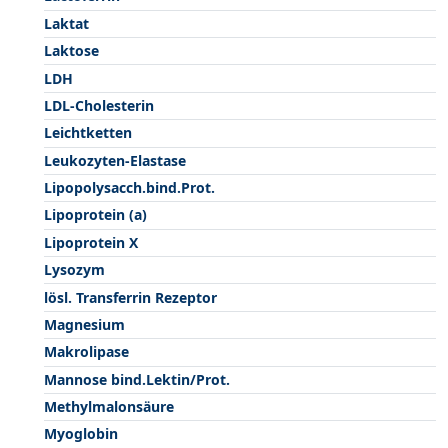
Laktat
Laktose
LDH
LDL-Cholesterin
Leichtketten
Leukozyten-Elastase
Lipopolysacch.bind.Prot.
Lipoprotein (a)
Lipoprotein X
Lysozym
lösl. Transferrin Rezeptor
Magnesium
Makrolipase
Mannose bind.Lektin/Prot.
Methylmalonsäure
Myoglobin