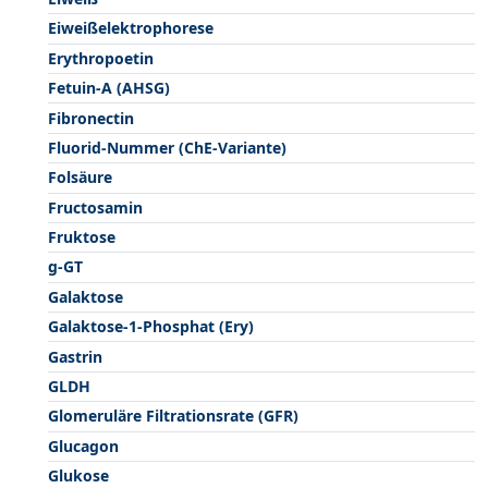
Eiweißelektrophorese
Erythropoetin
Fetuin-A (AHSG)
Fibronectin
Fluorid-Nummer (ChE-Variante)
Folsäure
Fructosamin
Fruktose
g-GT
Galaktose
Galaktose-1-Phosphat (Ery)
Gastrin
GLDH
Glomeruläre Filtrationsrate (GFR)
Glucagon
Glukose