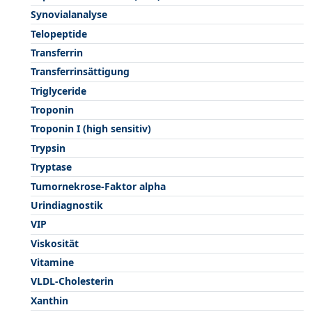
Synovialanalyse
Telopeptide
Transferrin
Transferrinsättigung
Triglyceride
Troponin
Troponin I (high sensitiv)
Trypsin
Tryptase
Tumornekrose-Faktor alpha
Urindiagnostik
VIP
Viskosität
Vitamine
VLDL-Cholesterin
Xanthin