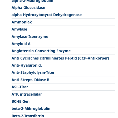
alpha-2-Makroglobulin
Alpha-Glucosidase
alpha-Hydroxybutyrat Dehydrogenase
Ammoniak
Amylase
Amylase-Isoenzyme
Amyloid A
Angiotensin-Converting Enzyme
Anti Cyclisches citrulliniertes Peptid (CCP-Antikörper)
Anti-Hyaluronid.
Anti-Staphylolysin-Titer
Anti-Strept.-DNase B
ASL-Titer
ATP, intracellulär
BCHE Gen
beta-2-Mikroglobulin
Beta-2-Transferrin