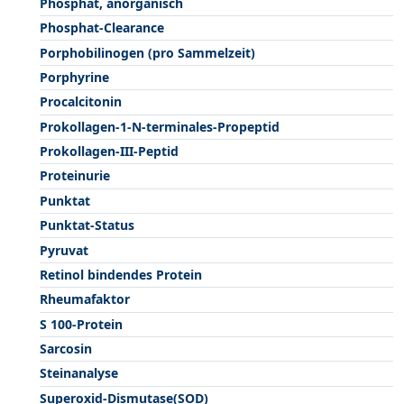
Phosphat, anorganisch
Phosphat-Clearance
Porphobilinogen (pro Sammelzeit)
Porphyrine
Procalcitonin
Prokollagen-1-N-terminales-Propeptid
Prokollagen-III-Peptid
Proteinurie
Punktat
Punktat-Status
Pyruvat
Retinol bindendes Protein
Rheumafaktor
S 100-Protein
Sarcosin
Steinanalyse
Superoxid-Dismutase(SOD)