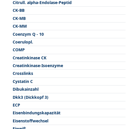
Citrull. alpha-Endolase-Peptid
CK-BB
CK-MB
CK-MM
Coenzym Q - 10
Coerulopl.
COMP
Creatinkinase CK
Creatinkinase-Isoenzyme
Crosslinks
Cystatin C
Dibukainzahl
Dkk3 (Dickkopf 3)
ECP
Eisenbindungskapazität
Eisenstoffwechsel
Eiweiß