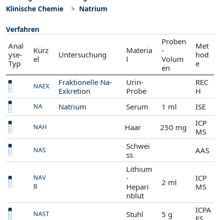
Klinische Chemie
Natrium
Verfahren
Proben
Anal
Met
Kürz
Materia
-
yse-
Untersuchung
hod
el
l
Volum
Typ
e
en
Fraktionelle Na-
Urin-
REC
NAEX
Exkretion
Probe
H
Natrium
Serum
1 ml
ISE
NA
ICP
Haar
250 mg
NAH
MS
Schwei
AAS
NAS
ss
Lithium
-
ICP
NAV
2 ml
Hepari
MS
B
nblut
ICPA
Stuhl
5 g
NAST
ES