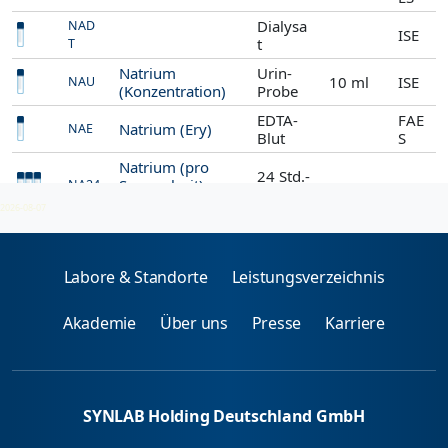
Dialysa
NAD
ISE
t
T
Natrium
Urin-
10 ml
ISE
NAU
(Konzentration)
Probe
EDTA-
FAE
Natrium (Ery)
NAE
Blut
S
Natrium (pro
24 Std.-
Sammelzeit)
NA24
Urin
24h-Menge angeben
2026-08-07
Labore & Standorte
Leistungsverzeichnis
Akademie
Über uns
Presse
Karriere
SYNLAB Holding Deutschland GmbH