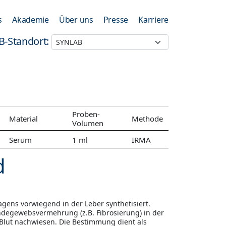
s
Akademie
Über uns
Presse
Karriere
B-Standort:
Proben-
Material
Methode
Volumen
Serum
1 ml
IRMA
d
lagens vorwiegend in der Leber synthetisiert.
indegewebsvermehrung (z.B. Fibrosierung) in der
m Blut nachwiesen. Die Bestimmung dient als