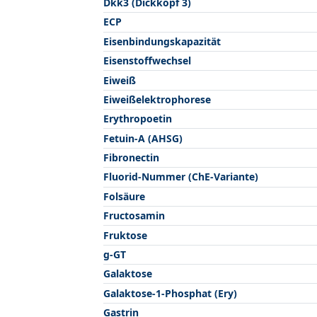
Dkk3 (Dickkopf 3)
ECP
Eisenbindungskapazität
Eisenstoffwechsel
Eiweiß
Eiweißelektrophorese
Erythropoetin
Fetuin-A (AHSG)
Fibronectin
Fluorid-Nummer (ChE-Variante)
Folsäure
Fructosamin
Fruktose
g-GT
Galaktose
Galaktose-1-Phosphat (Ery)
Gastrin