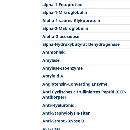
alpha-1-Fetoprotein
alpha-1-Mikroglobulin
Alpha-1-saures-Glykoprotein
alpha-2-Makroglobulin
Alpha-Glucosidase
alpha-Hydroxybutyrat Dehydrogenase
Ammoniak
Amylase
Amylase-Isoenzyme
Amyloid A
Angiotensin-Converting Enzyme
Anti Cyclisches citrulliniertes Peptid (CCP-
Antikörper)
Anti-Hyaluronid.
Anti-Staphylolysin-Titer
Anti-Strept.-DNase B
ASL-Titer