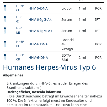
HH6P
HHV 6-DNA
Liquor
1 ml
PCR
CL
HH6
HHV 6-IgG-Ak
Serum
1 ml
IFT
GI
HH6
HHV 6-IgM-Ak
Serum
1 ml
IFT
MI
Bronchi
HH6P
HHV-6 DNA
al-
PCR
BL
Lavage
EDTA-
HH6P
HHV-6-DNA
2 ml
PCR
Blut
CR
Humanes Herpes-Virus Typ 6
Allgemeines
Erkrankungen durch HHV-6 : es ist der Erreger des
Exanthema subitum (
Dreitagefieber, Roseola infantum
). Die Durchseuchung beträgt im Erwachsenenalter nahezu
100 %. Die Infektion erfolgt meist im Kindesalter und
persistiert im Latenzstadium. Das HHV6 kann eine