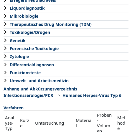
Erregerdirektnachweis
Liquordiagnostik
Mikrobiologie
Therapeutisches Drug Monitoring (TDM)
Toxikologie/Drogen
Genetik
Forensische Toxikologie
Zytologie
Differentialdiagnosen
Funktionsteste
Umwelt- und Arbeitsmedizin
Anhang und Abkürzungsverzeichnis
Infektionsserologie/PCR
Humanes Herpes-Virus Typ 6
Verfahren
Proben
Anal
Met
Kürz
Materia
-
yse-
Untersuchung
hod
el
l
Volum
Typ
e
en