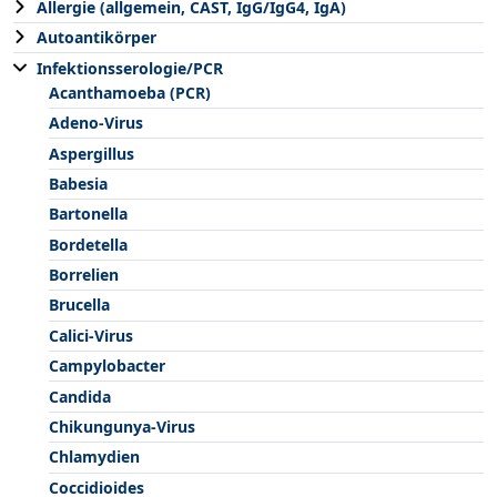
Allergie (allgemein, CAST, IgG/IgG4, IgA)
Autoantikörper
Infektionsserologie/PCR
Acanthamoeba (PCR)
Adeno-Virus
Aspergillus
Babesia
Bartonella
Bordetella
Borrelien
Brucella
Calici-Virus
Campylobacter
Candida
Chikungunya-Virus
Chlamydien
Coccidioides