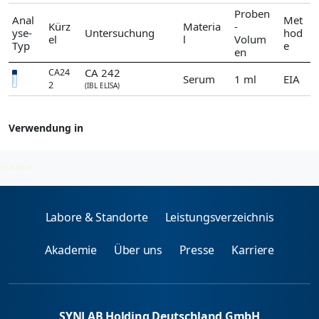
Proben
Anal
Met
Kürz
Materia
-
yse-
Untersuchung
hod
el
l
Volum
Typ
e
en
CA 242
CA24
Serum
1 ml
EIA
2
(IBL ELISA)
Verwendung in
Tumormarker
2026-08-08
Labore & Standorte
Leistungsverzeichnis
Akademie
Über uns
Presse
Karriere
SYNLAB Holding Deutschland GmbH