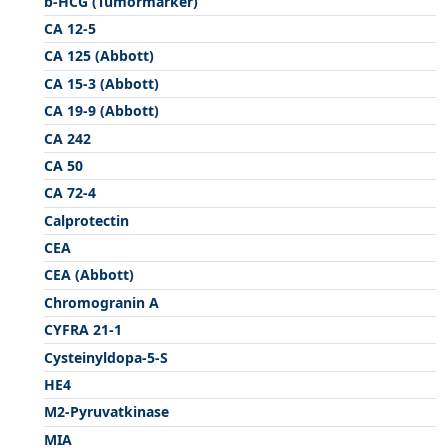
b-HCG (Tumormarker)
CA 12-5
CA 125 (Abbott)
CA 15-3 (Abbott)
CA 19-9 (Abbott)
CA 242
CA 50
CA 72-4
Calprotectin
CEA
CEA (Abbott)
Chromogranin A
CYFRA 21-1
Cysteinyldopa-5-S
HE4
M2-Pyruvatkinase
MIA