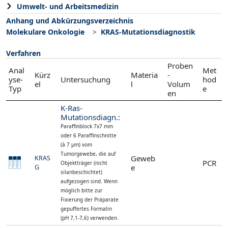
Umwelt- und Arbeitsmedizin
Anhang und Abkürzungsverzeichnis
Molekulare Onkologie
KRAS-Mutationsdiagnostik
Verfahren
Proben
Anal
Met
Kürz
Materia
-
yse-
Untersuchung
hod
el
l
Volum
Typ
e
en
K-Ras-
Mutationsdiagn.:
Paraffinblock 7x7 mm
oder 6 Paraffinschnitte
(à 7 µm) vom
Tumorgewebe, die auf
Geweb
KRAS
PCR
Objektträger (nicht
e
G
silanbeschichtet)
aufgezogen sind. Wenn
möglich bitte zur
Fixierung der Präparate
gepuffertes Formalin
(pH 7,1-7,6) verwenden.