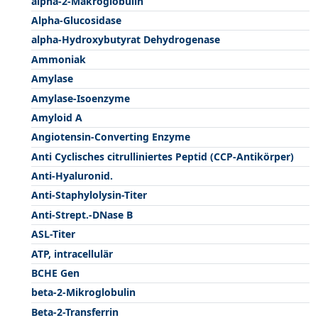
alpha-2-Makroglobulin
Alpha-Glucosidase
alpha-Hydroxybutyrat Dehydrogenase
Ammoniak
Amylase
Amylase-Isoenzyme
Amyloid A
Angiotensin-Converting Enzyme
Anti Cyclisches citrulliniertes Peptid (CCP-Antikörper)
Anti-Hyaluronid.
Anti-Staphylolysin-Titer
Anti-Strept.-DNase B
ASL-Titer
ATP, intracellulär
BCHE Gen
beta-2-Mikroglobulin
Beta-2-Transferrin