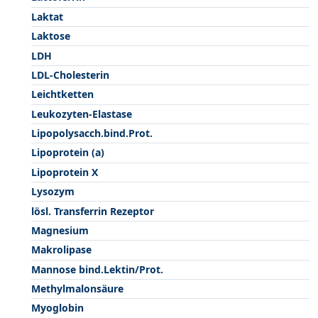
Laktat
Laktose
LDH
LDL-Cholesterin
Leichtketten
Leukozyten-Elastase
Lipopolysacch.bind.Prot.
Lipoprotein (a)
Lipoprotein X
Lysozym
lösl. Transferrin Rezeptor
Magnesium
Makrolipase
Mannose bind.Lektin/Prot.
Methylmalonsäure
Myoglobin