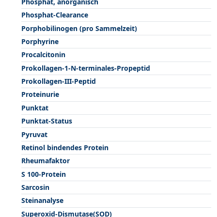
Phosphat, anorganisch
Phosphat-Clearance
Porphobilinogen (pro Sammelzeit)
Porphyrine
Procalcitonin
Prokollagen-1-N-terminales-Propeptid
Prokollagen-III-Peptid
Proteinurie
Punktat
Punktat-Status
Pyruvat
Retinol bindendes Protein
Rheumafaktor
S 100-Protein
Sarcosin
Steinanalyse
Superoxid-Dismutase(SOD)