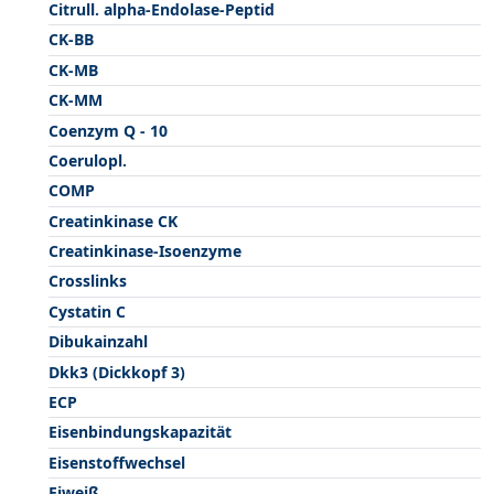
Citrull. alpha-Endolase-Peptid
CK-BB
CK-MB
CK-MM
Coenzym Q - 10
Coerulopl.
COMP
Creatinkinase CK
Creatinkinase-Isoenzyme
Crosslinks
Cystatin C
Dibukainzahl
Dkk3 (Dickkopf 3)
ECP
Eisenbindungskapazität
Eisenstoffwechsel
Eiweiß