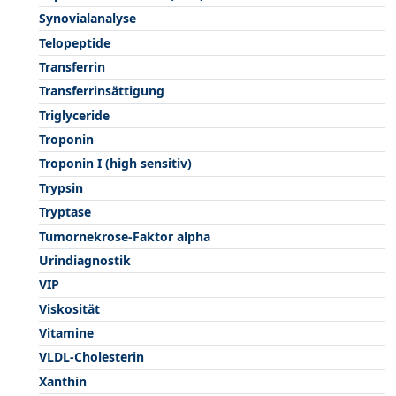
Synovialanalyse
Telopeptide
Transferrin
Transferrinsättigung
Triglyceride
Troponin
Troponin I (high sensitiv)
Trypsin
Tryptase
Tumornekrose-Faktor alpha
Urindiagnostik
VIP
Viskosität
Vitamine
VLDL-Cholesterin
Xanthin