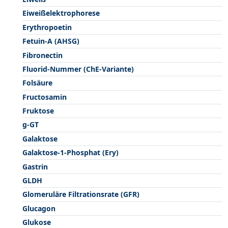
Eiweißelektrophorese
Erythropoetin
Fetuin-A (AHSG)
Fibronectin
Fluorid-Nummer (ChE-Variante)
Folsäure
Fructosamin
Fruktose
g-GT
Galaktose
Galaktose-1-Phosphat (Ery)
Gastrin
GLDH
Glomeruläre Filtrationsrate (GFR)
Glucagon
Glukose