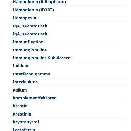
Hämoglobin (R-Biopharm)
Hämoglobin (iFOBT)
Hämopexin
IgA, sekretorisch
IgA, sekretorisch
Immunfixation
Immunglobuline
Immunglobuline Subklassen
Indikan
Interferon gamma
Interleukine
Kalium
Komplementfaktoren
Kreatin
Kreatinin
Kryptopyrrol
Lactoferrin