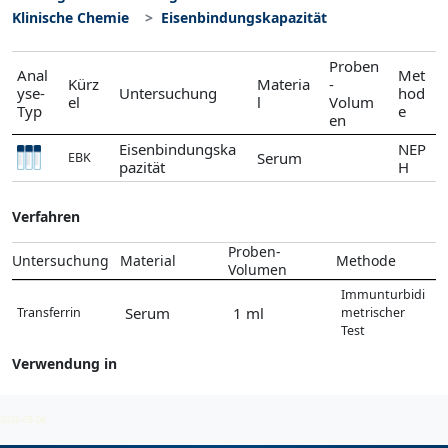
Klinische Chemie
Eisenbindungskapazität
Proben
Anal
Met
Kürz
Materia
-
yse-
Untersuchung
hod
el
l
Volum
Typ
e
en
Eisenbindungska
NEP
Serum
EBK
pazität
H
Verfahren
Proben-
Untersuchung
Material
Methode
Volumen
Immunturbidi
Serum
1 ml
Transferrin
metrischer
Test
Verwendung in
Klinische Chemie
2026-08-06