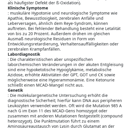
als häufigster Defekt der ß-Oxidation).
Klinische Symptome
: muskuläre Hypotonie und neurologische Symptome wie
Apathie, Bewusstlosigkeit, zerebralen Anfälle und
Leberversagen, ähnlich dem Reye-Syndrom, können
auftreten. Bei fehlender Behandlung besteht eine Letalität
von bis zu 20 Prozent. Außerdem drohen im gleichen
Ausmaß neurologische Residuen in Form von
Entwicklungsretardierung, Verhaltensauffälligkeiten oder
zerebralen Krampfanfällen.
Labordiagnostik
: Die charakteristischen aber unspezifischen
laborchemischen Veränderungen in der akuten Entgleisung
sind eine hypoketotische Hypoglykämie, metabolische
Azidose, erhöhte Aktivitäten der GPT, GOT und CK sowie
möglicherweise eine Hyperammonämie. Eine Ketonurie
schließt einen MCAD-Mangel nicht aus.
Genetik
: Die molekulargenetische Untersuchung erhöht die
diagnostische Sicherheit; hierfür kann DNA aus peripheren
Leukozyten verwendet werden. Oft wird die Mutation 985 A
nach G im Exon 11 des MCAD-Gens homozygot oder
zusammen mit anderen Mutationen festgestellt (compound
heterozygot). Die Punktmutation führt zu einem
Aminosäureaustausch von Lysin durch Glutamat an der