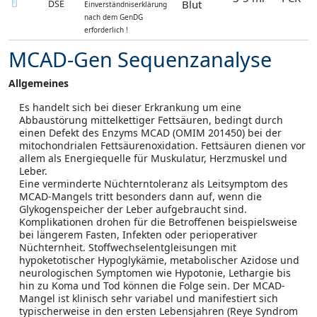
Blut
DSE
Einverständniserklärung
nach dem GenDG
erforderlich !
MCAD-Gen Sequenzanalyse
Allgemeines
Es handelt sich bei dieser Erkrankung um eine
Abbaustörung mittelkettiger Fettsäuren, bedingt durch
einen Defekt des Enzyms MCAD (OMIM 201450) bei der
mitochondrialen Fettsäurenoxidation. Fettsäuren dienen vor
allem als Energiequelle für Muskulatur, Herzmuskel und
Leber.
Eine verminderte Nüchterntoleranz als Leitsymptom des
MCAD-Mangels tritt besonders dann auf, wenn die
Glykogenspeicher der Leber aufgebraucht sind.
Komplikationen drohen für die Betroffenen beispielsweise
bei längerem Fasten, Infekten oder perioperativer
Nüchternheit. Stoffwechselentgleisungen mit
hypoketotischer Hypoglykämie, metabolischer Azidose und
neurologischen Symptomen wie Hypotonie, Lethargie bis
hin zu Koma und Tod können die Folge sein. Der MCAD-
Mangel ist klinisch sehr variabel und manifestiert sich
typischerweise in den ersten Lebensjahren (Reye Syndrom