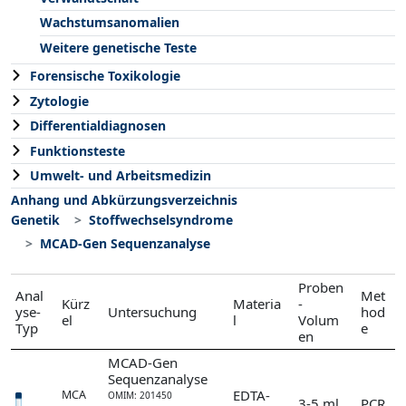
Wachstumsanomalien
Weitere genetische Teste
Forensische Toxikologie
Zytologie
Differentialdiagnosen
Funktionsteste
Umwelt- und Arbeitsmedizin
Anhang und Abkürzungsverzeichnis
Genetik
Stoffwechselsyndrome
MCAD-Gen Sequenzanalyse
Proben
Anal
Met
Kürz
Materia
-
yse-
Untersuchung
hod
el
l
Volum
Typ
e
en
MCAD-Gen
Sequenzanalyse
EDTA-
MCA
OMIM: 201450
3-5 ml
PCR