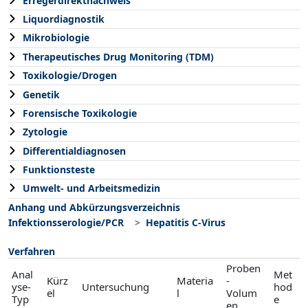
Erregerdirektnachweis
Liquordiagnostik
Mikrobiologie
Therapeutisches Drug Monitoring (TDM)
Toxikologie/Drogen
Genetik
Forensische Toxikologie
Zytologie
Differentialdiagnosen
Funktionsteste
Umwelt- und Arbeitsmedizin
Anhang und Abkürzungsverzeichnis
Infektionsserologie/PCR
Hepatitis C-Virus
Verfahren
Proben
Anal
Met
Kürz
Materia
-
yse-
Untersuchung
hod
el
l
Volum
Typ
e
en