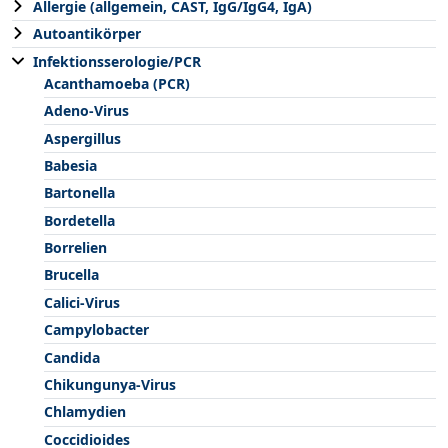
Allergie (allgemein, CAST, IgG/IgG4, IgA)
Autoantikörper
Infektionsserologie/PCR
Acanthamoeba (PCR)
Adeno-Virus
Aspergillus
Babesia
Bartonella
Bordetella
Borrelien
Brucella
Calici-Virus
Campylobacter
Candida
Chikungunya-Virus
Chlamydien
Coccidioides