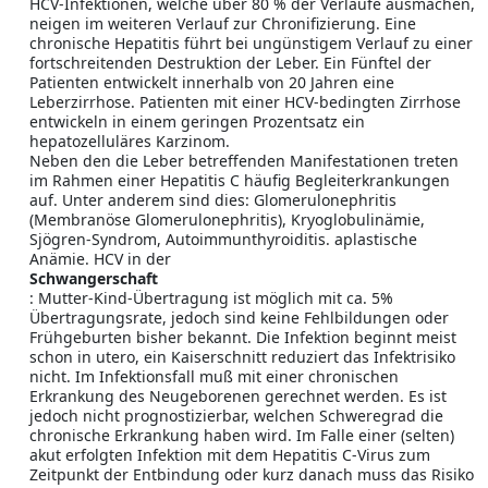
HCV-Infektionen, welche über 80 % der Verläufe ausmachen,
neigen im weiteren Verlauf zur Chronifizierung. Eine
chronische Hepatitis führt bei ungünstigem Verlauf zu einer
fortschreitenden Destruktion der Leber. Ein Fünftel der
Patienten entwickelt innerhalb von 20 Jahren eine
Leberzirrhose. Patienten mit einer HCV-bedingten Zirrhose
entwickeln in einem geringen Prozentsatz ein
hepatozelluläres Karzinom.
Neben den die Leber betreffenden Manifestationen treten
im Rahmen einer Hepatitis C häufig Begleiterkrankungen
auf. Unter anderem sind dies: Glomerulonephritis
(Membranöse Glomerulonephritis), Kryoglobulinämie,
Sjögren-Syndrom, Autoimmunthyroiditis. aplastische
Anämie. HCV in der
Schwangerschaft
: Mutter-Kind-Übertragung ist möglich mit ca. 5%
Übertragungsrate, jedoch sind keine Fehlbildungen oder
Frühgeburten bisher bekannt. Die Infektion beginnt meist
schon in utero, ein Kaiserschnitt reduziert das Infektrisiko
nicht. Im Infektionsfall muß mit einer chronischen
Erkrankung des Neugeborenen gerechnet werden. Es ist
jedoch nicht prognostizierbar, welchen Schweregrad die
chronische Erkrankung haben wird. Im Falle einer (selten)
akut erfolgten Infektion mit dem Hepatitis C-Virus zum
Zeitpunkt der Entbindung oder kurz danach muss das Risiko