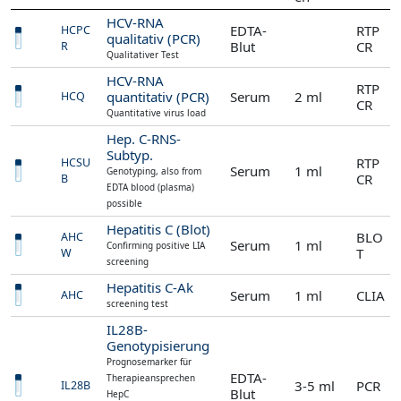
HCV-RNA
EDTA-
RTP
HCPC
qualitativ (PCR)
Blut
CR
R
Qualitativer Test
HCV-RNA
RTP
quantitativ (PCR)
Serum
2 ml
HCQ
CR
Quantitative virus load
Hep. C-RNS-
Subtyp.
RTP
HCSU
Serum
1 ml
Genotyping, also from
CR
B
EDTA blood (plasma)
possible
Hepatitis C (Blot)
BLO
AHC
Serum
1 ml
Confirming positive LIA
T
W
screening
Hepatitis C-Ak
Serum
1 ml
CLIA
AHC
screening test
IL28B-
Genotypisierung
Prognosemarker für
EDTA-
Therapieansprechen
3-5 ml
PCR
IL28B
Blut
HepC